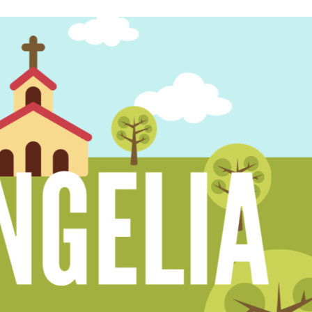
Stefan Radziszewski
ks. Stefan Radziszewski