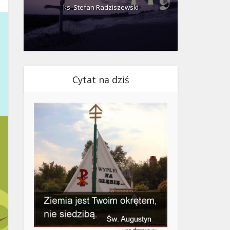
ks. Stefan Radziszewski
ks.
Cytat na dziś