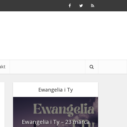
akt
Ewangelia i Ty
nia
Ewangelia i Ty – 23 marca
Ewangeli