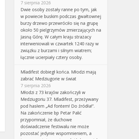
7 sierpnia 2026
Dwie osoby zostały ranne po tym, jak
w powiecie buskim podczas gwałtownej
burzy drzewo przewróciło się na grupę
około 50 pielgrzymów zmierzających na
Jasną Górę. W całym kraju strażacy
interweniowali w czwartek 1240 razy w
związku z burzami i silnym wiatrem;
łącznie ucierpiały cztery osoby.
Mladifest dobiegł końca. Młodzi mają
zabrać Medziugorie w świat
7 sierpnia 2026
Młodzi z 73 krajów zakończyli w
Medziugoriu 37. Mladifest, przeżywany
pod hasłem „Ad fontem! Do źródła!”.
Na zakończenie bp Petar Palić
przypomniał, że duchowe
doświadczenie festiwalu nie może
pozostać jedynie wspomnieniem, a