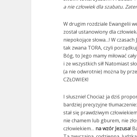
a nie człowiek dla szabatu. Zat
W drugim rozdziale Ewangelii w
został ustanowiony dla człowieka
niepokojące słowa…! W czasach 
tak zwana TORA, czyli porządkuj
Bóg, to Jego mamy miłować cały
i ze wszystkich sił! Natomiast sł
(a nie odwrotnie) można by prz
CZŁOWIEK!
I słusznie! Chociaż ja dziś propon
bardziej precyzyjne tłumaczenie:
stał się prawdziwym człowiekiem
nie chamem lub gburem, nie zło
człowiekiem…
na wzór Jezusa
! B
Ta zwyczajna, codzienna, ludzka 