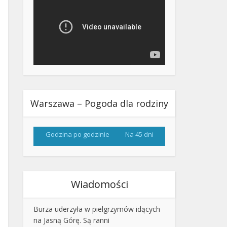
Warszawa – Pogoda dla rodziny
Godzina po godzinie
Na 45 dni
Wiadomości
Burza uderzyła w pielgrzymów idących
na Jasną Górę. Są ranni