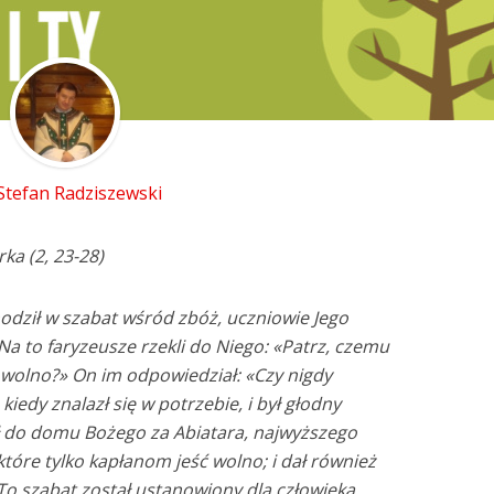
 Stefan Radziszewski
ka (2, 23-28)
odził w szabat wśród zbóż, uczniowie Jego
Na to faryzeusze rzekli do Niego: «Patrz, czemu
e wolno?» On im odpowiedział: «Czy nigdy
 kiedy znalazł się w potrzebie, i był głodny
dł do domu Bożego za Abiatara, najwyższego
 które tylko kapłanom jeść wolno; i dał również
o szabat został ustanowiony dla człowieka,