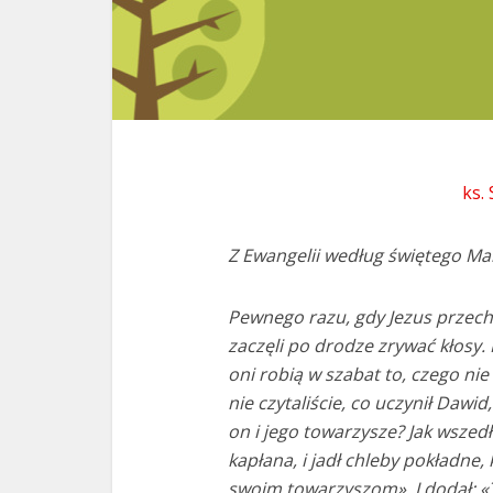
ks.
Z Ewangelii według świętego Mar
Pewnego razu, gdy Jezus przech
zaczęli po drodze zrywać kłosy. 
oni robią w szabat to, czego ni
nie czytaliście, co uczynił Dawid,
on i jego towarzysze? Jak wsze
kapłana, i jadł chleby pokładne,
swoim towarzyszom». I dodał: «T