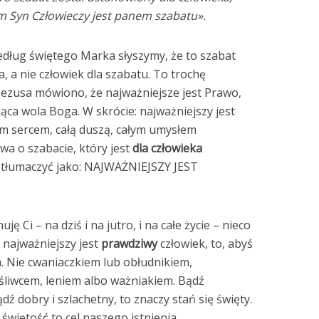
em Syn Człowieczy jest panem szabatu».
edług świętego Marka słyszymy, że to szabat
, a nie człowiek dla szabatu. To trochę
Jezusa mówiono, że najważniejsze jest Prawo,
ąca wola Boga. W skrócie: najważniejszy jest
m sercem, całą duszą, całym umysłem
owa o szabacie, który jest
dla człowieka
etłumaczyć jako: NAJWAŻNIEJSZY JEST
uję Ci – na dziś i na jutro, i na całe życie – nieco
 najważniejszy jest
prawdziwy
człowiek, to, abyś
. Nie cwaniaczkiem lub obłudnikiem,
śliwcem, leniem albo ważniakiem. Bądź
ądź dobry i szlachetny, to znaczy stań się święty.
świętość to cel naszego istnienia.