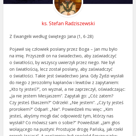
ks. Stefan Radziszewski
Z Ewangelii według świętego Jana (1, 6-28)
Pojawił się człowiek posłany przez Boga – Jan mu było
na imię. Przyszedł on na świadectwo, aby zaświadczyć
o światłości, by wszyscy uwierzyli przez niego. Nie był
on światłością, lecz został posłany, aby zaświadczyć
o światłości. Takie jest świadectwo Jana. Gdy Żydzi wysłali
do niego z Jerozolimy kapłanów i lewitów z zapytaniem:
„Kto ty jesteś?”, on wyznał, a nie zaprzeczył, oświadczając:
„Ja nie jestem Mesjaszem”. Zapytali go: „Cóż zatem?
Czy jesteś Eliaszem?” Odrzekł: „Nie jestem”. „Czy ty jesteś
prorokiem?” Odparł: „Nie”. Powiedzieli mu więc: „Kim
jesteś, abyśmy mogli dać odpowiedź tym, którzy nas
wysłali? Co mówisz sam o sobie?” Powiedział: „Jam głos
wołającego na pustyni: Prostujcie drogę Pańską, jak rzekł
prorok Izajasz”. A wysłannicy byli spośród faryzeuszów.