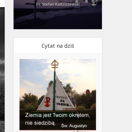
ks. Stefan Radziszewski
ks.
Cytat na dziś