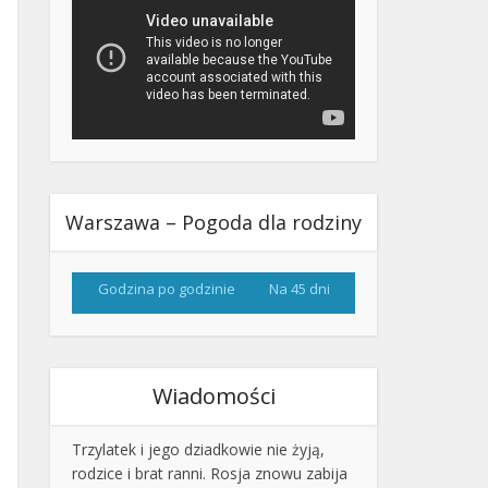
Warszawa – Pogoda dla rodziny
Godzina po godzinie
Na 45 dni
Wiadomości
Trzylatek i jego dziadkowie nie żyją,
rodzice i brat ranni. Rosja znowu zabija