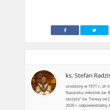
ks. Stefan Radzi
urodzony w 1971 r., dr h
Nazaretu; miłośnik św. B
zeszytu" św. Teresy od D
2020 r. odpowiedzialny 