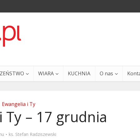
CZEŃSTWO
WIARA
KUCHNIA
O nas
Kont
Ewangelia i Ty
i Ty – 17 grudnia
a i Ty – 29 grudnia
Ewangelia i Ty – 27 grud
mu
ks. Stefan Radziszewski