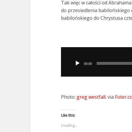
Tak więc w całości od Abrahama
do przesiedlenia babilońskiego 
babilońskiego do Chrystusa czt
Odtwarzacz
plików
00:00
dźwiękowych
Photo:
greg westfall.
via
Foter.c
Like this:
Loading...