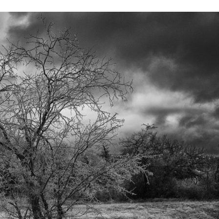
Stefan Radziszewski
ks. Stefan Radziszewski