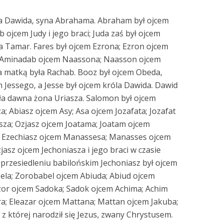
a Dawida, syna Abrahama. Abraham był ojcem
b ojcem Judy i jego braci; Juda zaś był ojcem
ła Tamar. Fares był ojcem Ezrona; Ezron ojcem
 Aminadab ojcem Naassona; Naasson ojcem
 matką była Rachab. Booz był ojcem Obeda,
m Jessego, a Jesse był ojcem króla Dawida. Dawid
ła dawna żona Uriasza. Salomon był ojcem
 Abiasz ojcem Asy; Asa ojcem Jozafata; Jozafat
sza; Ozjasz ojcem Joatama; Joatam ojcem
; Ezechiasz ojcem Manassesa; Manasses ojcem
asz ojcem Jechoniasza i jego braci w czasie
 przesiedleniu babilońskim Jechoniasz był ojcem
abela; Zorobabel ojcem Abiuda; Abiud ojcem
Azor ojcem Sadoka; Sadok ojcem Achima; Achim
ara; Eleazar ojcem Mattana; Mattan ojcem Jakuba;
 z której narodził się Jezus, zwany Chrystusem.