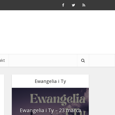
akt
Ewangelia i Ty
nia
Ewangelia i Ty – 23 marca
Ewangeli