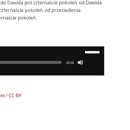
 do Dawida jest czternaście pokoleń; od Dawida
czternaście pokoleń; od przesiedlenia
ernaście pokoleń.
Używaj
strzałek
00:00
do
góry/do
dołu
aby
om
/
CC BY
zwiększyć
lub
zmniejszyć
głośność.