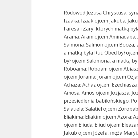
Rodowód Jezusa Chrystusa, syn
Izaaka; Izaak ojcem Jakuba; Jaku
Faresa i Zary, których matką by
Arama; Aram ojcem Aminadaba;
Salmona; Salmon ojcem Booza, a
a matką była Rut. Obed był ojce
był ojcem Salomona, a matką by
Roboama; Roboam ojcem Abiasza;
ojcem Jorama; Joram ojcem Ozja
Achaza; Achaz ojcem Ezechiasza
Amosa; Amos ojcem Jozjasza; Jozj
przesiedlenia babilońskiego. Po
Salatiela; Salatiel ojcem Zorob
Eliakima; Eliakim ojcem Azora; 
ojcem Eliuda; Eliud ojcem Eleaz
Jakub ojcem Józefa, męża Maryi,