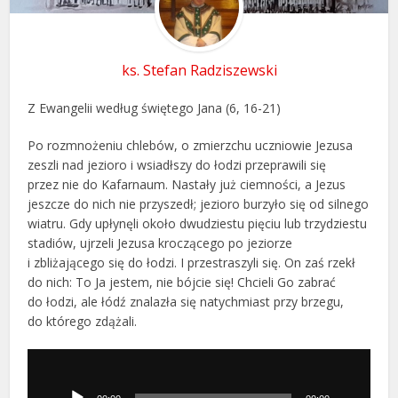
ks. Stefan Radziszewski
Z Ewangelii według świętego Jana (6, 16-21)
Po rozmnożeniu chlebów, o zmierzchu uczniowie Jezusa
zeszli nad jezioro i wsiadłszy do łodzi przeprawili się
przez nie do Kafarnaum. Nastały już ciemności, a Jezus
jeszcze do nich nie przyszedł; jezioro burzyło się od silnego
wiatru. Gdy upłynęli około dwudziestu pięciu lub trzydziestu
stadiów, ujrzeli Jezusa kroczącego po jeziorze
i zbliżającego się do łodzi. I przestraszyli się. On zaś rzekł
do nich: To Ja jestem, nie bójcie się! Chcieli Go zabrać
do łodzi, ale łódź znalazła się natychmiast przy brzegu,
do którego zdążali.
Odtwarzacz
plików
dźwiękowych