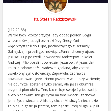
ks. Stefan Radziszewski
(J 12,20-33)
Wśród tych, którzy przybyli, aby oddać pokłon Bogu
w czasie święta, byli też niektórzy Grecy. Oni
więc przystąpili do Filipa, pochodzącego z Betsaidy
Galilejskiej, i prosili go, mówiąc: „Panie, chcemy ujrzeć
Jezusa”. Filip poszedł i powiedział Andrzejowi. Z kolei
Andrzej i Filip poszli i powiedzieli Jezusowi. A Jezus dał
im taką odpowiedź: „Nadeszła godzina, aby został
uwielbiony Syn Człowieczy. Zaprawdę, zaprawdę
powiadam wam: Jeżeli ziarno pszenicy wpadłszy w ziemię
nie obumrze, zostanie tylko samo, ale jeżeli obumrze,
przynosi plon obfity. Ten, kto miłuje swoje życie, traci je,
a kto nienawidzi swego życia na tym świecie, zachowa
je na życie wieczne. A kto by chciał Mi służyć, niech idzie
za Mną, a gdzie Ja jestem, tam będzie i mój sługa. A jeśli