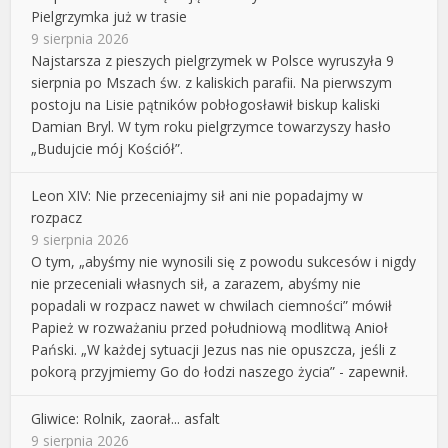
Pielgrzymka już w trasie
9 sierpnia 2026
Najstarsza z pieszych pielgrzymek w Polsce wyruszyła 9
sierpnia po Mszach św. z kaliskich parafii. Na pierwszym
postoju na Lisie pątników pobłogosławił biskup kaliski
Damian Bryl. W tym roku pielgrzymce towarzyszy hasło
„Budujcie mój Kościół”.
Leon XIV: Nie przeceniajmy sił ani nie popadajmy w
rozpacz
9 sierpnia 2026
O tym, „abyśmy nie wynosili się z powodu sukcesów i nigdy
nie przeceniali własnych sił, a zarazem, abyśmy nie
popadali w rozpacz nawet w chwilach ciemności” mówił
Papież w rozważaniu przed południową modlitwą Anioł
Pański. „W każdej sytuacji Jezus nas nie opuszcza, jeśli z
pokorą przyjmiemy Go do łodzi naszego życia” - zapewnił.
Gliwice: Rolnik, zaorał... asfalt
9 sierpnia 2026