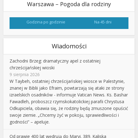
Warszawa – Pogoda dla rodziny
Godzina po godzinie
Na 45 dni
Wiadomości
Zachodni Brzeg: dramatyczny apel z ostatniej
chrześcijańskiej wioski
9 sierpnia 2026
W Taybeh, ostatniej chrześcijańskiej wiosce w Palestynie,
znanej w Biblii jako Efraim, powtarzają się ataki ze strony
izraelskich osadników - informuje Vatican News. Ks. Bashar
Fawadleh, proboszcz rzymskokatolickiej parafii Chrystusa
Odkupiciela, obawia się, że rodziny będą zmuszone opuścić
swoje ziemie. „Chcemy żyć w pokoju, sprawiedliwości i
godności” – apeluje.
Od prawie 400 lat wędrują do Maryi. 389. Kaliska