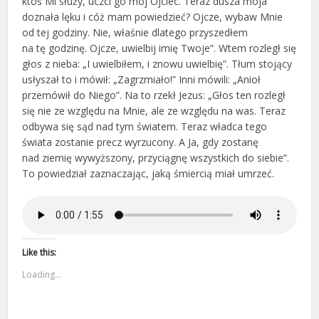
ktoś Mi służy, uczci go mój Ojciec. Teraz dusza moja
doznała lęku i cóż mam powiedzieć? Ojcze, wybaw Mnie
od tej godziny. Nie, właśnie dlatego przyszedłem
na tę godzinę. Ojcze, uwielbij imię Twoje”. Wtem rozległ się
głos z nieba: „I uwielbiłem, i znowu uwielbię”. Tłum stojący
usłyszał to i mówił: „Zagrzmiało!” Inni mówili: „Anioł
przemówił do Niego”. Na to rzekł Jezus: „Głos ten rozległ
się nie ze względu na Mnie, ale ze względu na was. Teraz
odbywa się sąd nad tym światem. Teraz władca tego
świata zostanie precz wyrzucony. A Ja, gdy zostanę
nad ziemię wywyższony, przyciągnę wszystkich do siebie”.
To powiedział zaznaczając, jaką śmiercią miał umrzeć.
Like this:
Loading...