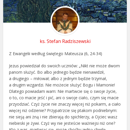
ks. Stefan Radziszewski
Z Ewangelii według świętego Mateusza (6, 24-34)
Jezus powiedział do swoich uczniów: „Nikt nie może dwom
panom służyć. Bo albo jednego będzie nienawidził,
a drugiego – miłował; albo z jednym będzie trzymał,
a drugim wzgardzi. Nie możecie służyć Bogu i Mamonie!
Dlatego powiadam wam: Nie martwcie się o swoje życie,
o to, co macie jeść i pić, ani o swoje ciało, czym się macie
przyodziać. Czyż życie nie znaczy więcej niż pokarm, a ciało
więcej niż odzienie? Przypatrzcie się ptakom podniebnym:
nie sieją ani żną i nie zbierają do spichlerzy, a Ojciec wasz
niebieski je żywi. Czyż wy nie jesteście ważniejsi niż one?
Kto z was, martwiąc się, może choćby jedną chwilę