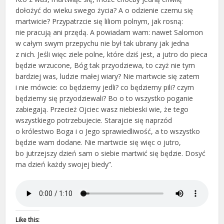
dołożyć do wieku swego życia? A o odzienie czemu się
martwicie? Przypatrzcie się liliom polnym, jak rosną:
nie pracują ani przędą. A powiadam wam: nawet Salomon
w całym swym przepychu nie był tak ubrany jak jedna
z nich. Jeśli więc ziele polne, które dziś jest, a jutro do pieca
będzie wrzucone, Bóg tak przyodziewa, to czyż nie tym
bardziej was, ludzie małej wiary? Nie martwcie się zatem
i nie mówcie: co będziemy jedli? co będziemy pili? czym
będziemy się przyodziewali? Bo o to wszystko poganie
zabiegają. Przecież Ojciec wasz niebieski wie, że tego
wszystkiego potrzebujecie. Starajcie się naprzód
o królestwo Boga i o Jego sprawiedliwość, a to wszystko
będzie wam dodane. Nie martwcie się więc o jutro,
bo jutrzejszy dzień sam o siebie martwić się będzie. Dosyć
ma dzień każdy swojej biedy”.
Like this: