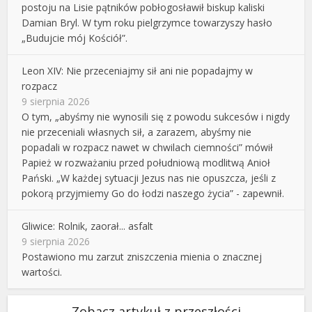
postoju na Lisie pątników pobłogosławił biskup kaliski
Damian Bryl. W tym roku pielgrzymce towarzyszy hasło
„Budujcie mój Kościół”.
Leon XIV: Nie przeceniajmy sił ani nie popadajmy w
rozpacz
9 sierpnia 2026
O tym, „abyśmy nie wynosili się z powodu sukcesów i nigdy
nie przeceniali własnych sił, a zarazem, abyśmy nie
popadali w rozpacz nawet w chwilach ciemności” mówił
Papież w rozważaniu przed południową modlitwą Anioł
Pański. „W każdej sytuacji Jezus nas nie opuszcza, jeśli z
pokorą przyjmiemy Go do łodzi naszego życia” - zapewnił.
Gliwice: Rolnik, zaorał... asfalt
9 sierpnia 2026
Postawiono mu zarzut zniszczenia mienia o znacznej
wartości.
Zobacz artykuł z przeszłości