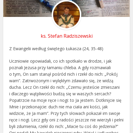
ks. Stefan Radziszewski
Z Ewangelii według świętego Łukasza (24, 35-48)
Uczniowie opowiadali, co ich spotkało w drodze, i jak
poznali Jezusa przy łamaniu chleba. A gdy rozmawiali
o tym, On sam stanął pośród nich i rzekł do nich: „Pokój
wam”. Zatrwożonym i wylękłym zdawało się, że widzą
ducha. Lecz On rzekł do nich: „Czemu jesteście zmieszani
i dlaczego wątpliwości budzą się w waszych sercach?
Popatrzcie na moje ręce i nogi: to Ja jestem. Dotknijcie się
Mnie i przekonajcie: duch nie ma ciała ani kości, jak
widzicie, że Ja mam”. Przy tych słowach pokazał im swoje
ręce i nogi. Lecz gdy oni z radości jeszcze nie wierzyli i pełni
byli zdumienia, rzekł do nich: „Macie tu coś do jedzenia?”
Oni podali Mu kawałek pieczonej ryby. Wziął i jadł wobec