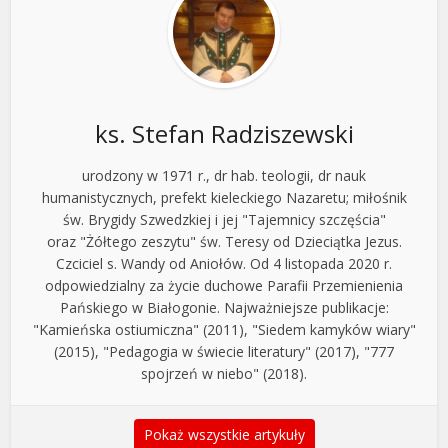
ks. Stefan Radziszewski
urodzony w 1971 r., dr hab. teologii, dr nauk
humanistycznych, prefekt kieleckiego Nazaretu; miłośnik
św. Brygidy Szwedzkiej i jej "Tajemnicy szczęścia"
oraz "Żółtego zeszytu" św. Teresy od Dzieciątka Jezus.
Czciciel s. Wandy od Aniołów. Od 4 listopada 2020 r.
odpowiedzialny za życie duchowe Parafii Przemienienia
Pańskiego w Białogonie. Najważniejsze publikacje:
"Kamieńska ostiumiczna" (2011), "Siedem kamyków wiary"
(2015), "Pedagogia w świecie literatury" (2017), "777
spojrzeń w niebo" (2018).
Pokaż wszystkie artykuły