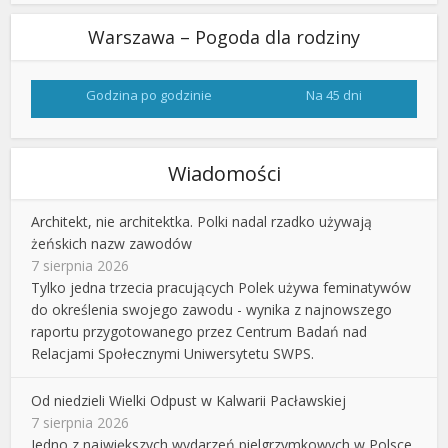
Warszawa – Pogoda dla rodziny
Godzina po godzinie
Na 45 dni
Wiadomości
Architekt, nie architektka. Polki nadal rzadko używają
żeńskich nazw zawodów
7 sierpnia 2026
Tylko jedna trzecia pracujących Polek używa feminatywów
do określenia swojego zawodu - wynika z najnowszego
raportu przygotowanego przez Centrum Badań nad
Relacjami Społecznymi Uniwersytetu SWPS.
Od niedzieli Wielki Odpust w Kalwarii Pacławskiej
7 sierpnia 2026
Jedno z największych wydarzeń pielgrzymkowych w Polsce