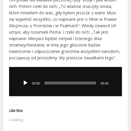
nich. Potem rzekł do nich: „To właśnie znaczyły słowa,
które mówiłem do was, gdy byłem jeszcze z wami: Musi
się wypełnić wszystko, co napisane jest o Mnie w Prawie
Mojżesza, u Proroków i w Psalmach”. Wtedy oświecił ich
umysł, aby rozumieli Pisma. I rzekł do nich: „Tak jest
napisane: Mesjasz będzie cierpiał i trzeciego dnia
zmartwychwstanie; w imię Jego głoszone będzie
nawrócenie i odpuszczenie grzechów wszystkim narodom,
począwszy od Jerozolimy. Wy jesteście świadkami tego”.
Odtwarzacz
plików
dźwiękowych
00:00
00:00
Like this:
Loading...