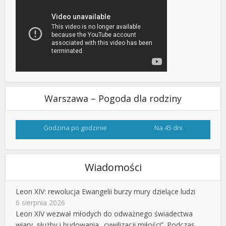
Warszawa – Pogoda dla rodziny
Godzina po godzinie
Na 45 dni
Wiadomości
Leon XIV: rewolucja Ewangelii burzy mury dzielące ludzi
6 sierpnia 2026
Leon XIV wezwał młodych do odważnego świadectwa
wiary, służby i budowania „cywilizacji miłości”. Podczas