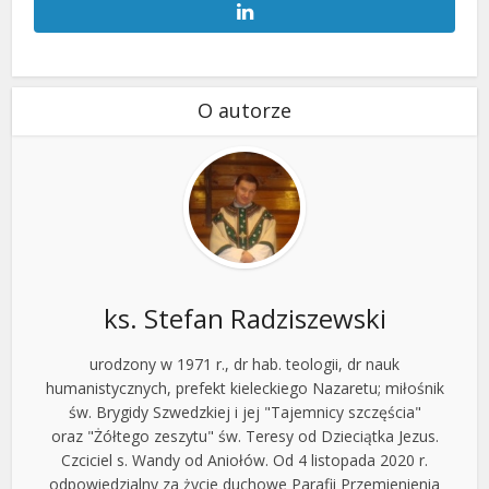
O autorze
ks. Stefan Radziszewski
urodzony w 1971 r., dr hab. teologii, dr nauk
humanistycznych, prefekt kieleckiego Nazaretu; miłośnik
św. Brygidy Szwedzkiej i jej "Tajemnicy szczęścia"
oraz "Żółtego zeszytu" św. Teresy od Dzieciątka Jezus.
Czciciel s. Wandy od Aniołów. Od 4 listopada 2020 r.
odpowiedzialny za życie duchowe Parafii Przemienienia