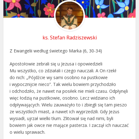
ks. Stefan Radziszewski
Z Ewangelii według świetego Marka (6, 30-34)
Apostołowie zebrali się u Jezusa i opowiedzieli
Mu wszystko, co zdziałali i czego nauczali. A On rzekł
do nich: „Pójdźcie wy sami osobno na pustkowie
i wypocznijcie nieco”. Tak wielu bowiem przychodziło
i odchodziło, że nawet na posiłek nie mieli czasu. Odpłynęli
więc łodzią na pustkowie, osobno. Lecz widziano ich
odpływających. Wielu zauważyło to i zbiegli się tam pieszo
ze wszystkich miast, a nawet ich wyprzedzili. Gdy Jezus
wysiadł, ujrzał wielki tłum. Zlitował się nad nimi, byli
bowiem jak owce nie mające pasterza. I zaczął ich nauczać
o wielu sprawach.