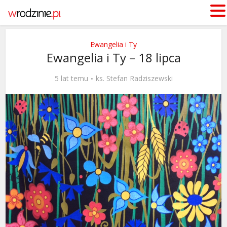
Ewangelia i Ty
Ewangelia i Ty – 18 lipca
5 lat temu
ks. Stefan Radziszewski