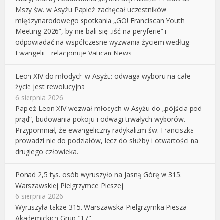
Mszy św. w Asyżu Papież zachęcał uczestników
międzynarodowego spotkania „GO! Franciscan Youth
Meeting 2026”, by nie bali się „iść na peryferie” i
odpowiadać na współczesne wyzwania życiem według
Ewangelii - relacjonuje Vatican News.
Leon XIV do młodych w Asyżu: odwaga wyboru na całe
życie jest rewolucyjna
6 sierpnia 2026
Papież Leon XIV wezwał młodych w Asyżu do „pójścia pod
prąd”, budowania pokoju i odwagi trwałych wyborów.
Przypomniał, że ewangeliczny radykalizm św. Franciszka
prowadzi nie do podziałów, lecz do służby i otwartości na
drugiego człowieka.
Ponad 2,5 tys. osób wyruszyło na Jasną Górę w 315.
Warszawskiej Pielgrzymce Pieszej
6 sierpnia 2026
Wyruszyła także 315. Warszawska Pielgrzymka Piesza
Akademickich Grup "17".