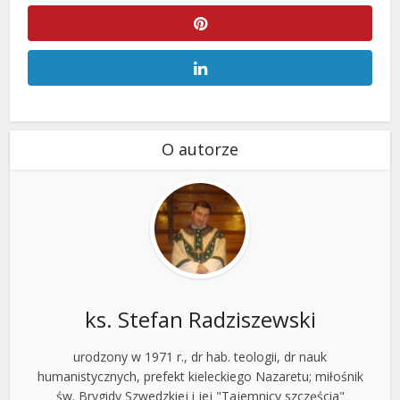
O autorze
ks. Stefan Radziszewski
urodzony w 1971 r., dr hab. teologii, dr nauk
humanistycznych, prefekt kieleckiego Nazaretu; miłośnik
św. Brygidy Szwedzkiej i jej "Tajemnicy szczęścia"