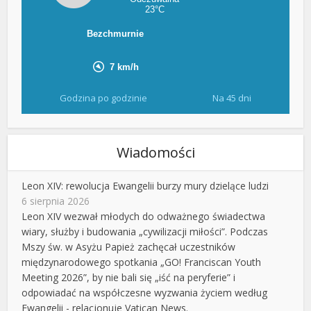
Godzina po godzinie
Na 45 dni
Wiadomości
Leon XIV: rewolucja Ewangelii burzy mury dzielące ludzi
6 sierpnia 2026
Leon XIV wezwał młodych do odważnego świadectwa
wiary, służby i budowania „cywilizacji miłości”. Podczas
Mszy św. w Asyżu Papież zachęcał uczestników
międzynarodowego spotkania „GO! Franciscan Youth
Meeting 2026”, by nie bali się „iść na peryferie” i
odpowiadać na współczesne wyzwania życiem według
Ewangelii - relacjonuje Vatican News.