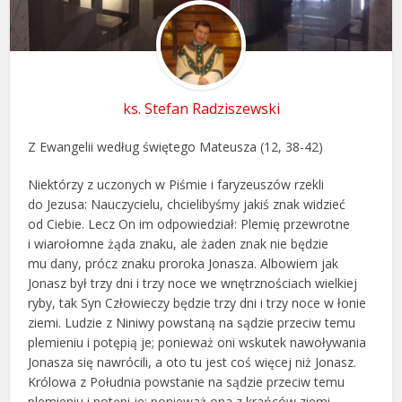
ks. Stefan Radziszewski
Z Ewangelii według świętego Mateusza (12, 38-42)
Niektórzy z uczonych w Piśmie i faryzeuszów rzekli
do Jezusa: Nauczycielu, chcielibyśmy jakiś znak widzieć
od Ciebie. Lecz On im odpowiedział: Plemię przewrotne
i wiarołomne żąda znaku, ale żaden znak nie będzie
mu dany, prócz znaku proroka Jonasza. Albowiem jak
Jonasz był trzy dni i trzy noce we wnętrznościach wielkiej
ryby, tak Syn Człowieczy będzie trzy dni i trzy noce w łonie
ziemi. Ludzie z Niniwy powstaną na sądzie przeciw temu
plemieniu i potępią je; ponieważ oni wskutek nawoływania
Jonasza się nawrócili, a oto tu jest coś więcej niż Jonasz.
Królowa z Południa powstanie na sądzie przeciw temu
plemieniu i potępi je; ponieważ ona z krańców ziemi