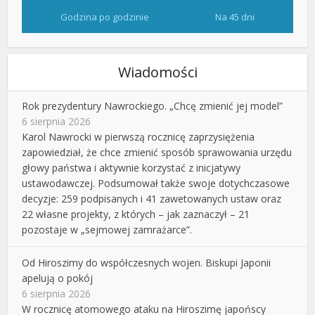
Godzina po godzinie
Na 45 dni
Wiadomości
Rok prezydentury Nawrockiego. „Chcę zmienić jej model”
6 sierpnia 2026
Karol Nawrocki w pierwszą rocznicę zaprzysiężenia
zapowiedział, że chce zmienić sposób sprawowania urzędu
głowy państwa i aktywnie korzystać z inicjatywy
ustawodawczej. Podsumował także swoje dotychczasowe
decyzje: 259 podpisanych i 41 zawetowanych ustaw oraz
22 własne projekty, z których – jak zaznaczył – 21
pozostaje w „sejmowej zamrażarce”.
Od Hiroszimy do współczesnych wojen. Biskupi Japonii
apelują o pokój
6 sierpnia 2026
W rocznicę atomowego ataku na Hiroszimę japońscy