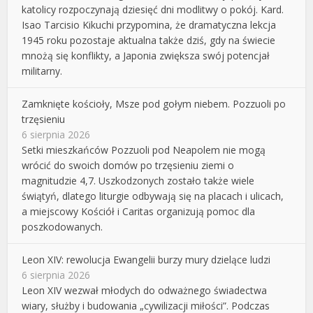
katolicy rozpoczynają dziesięć dni modlitwy o pokój. Kard.
Isao Tarcisio Kikuchi przypomina, że dramatyczna lekcja
1945 roku pozostaje aktualna także dziś, gdy na świecie
mnożą się konflikty, a Japonia zwiększa swój potencjał
militarny.
Zamknięte kościoły, Msze pod gołym niebem. Pozzuoli po
trzęsieniu
6 sierpnia 2026
Setki mieszkańców Pozzuoli pod Neapolem nie mogą
wrócić do swoich domów po trzęsieniu ziemi o
magnitudzie 4,7. Uszkodzonych zostało także wiele
świątyń, dlatego liturgie odbywają się na placach i ulicach,
a miejscowy Kościół i Caritas organizują pomoc dla
poszkodowanych.
Leon XIV: rewolucja Ewangelii burzy mury dzielące ludzi
6 sierpnia 2026
Leon XIV wezwał młodych do odważnego świadectwa
wiary, służby i budowania „cywilizacji miłości”. Podczas