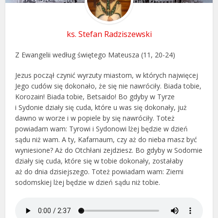
ks. Stefan Radziszewski
Z Ewangelii według świętego Mateusza (11, 20-24)
Jezus począł czynić wyrzuty miastom, w których najwięcej
Jego cudów się dokonało, że się nie nawróciły. Biada tobie,
Korozain! Biada tobie, Betsaido! Bo gdyby w Tyrze
i Sydonie działy się cuda, które u was się dokonały, już
dawno w worze i w popiele by się nawróciły. Toteż
powiadam wam: Tyrowi i Sydonowi lżej będzie w dzień
sądu niż wam. A ty, Kafarnaum, czy aż do nieba masz być
wyniesione? Aż do Otchłani zejdziesz. Bo gdyby w Sodomie
działy się cuda, które się w tobie dokonały, zostałaby
aż do dnia dzisiejszego. Toteż powiadam wam: Ziemi
sodomskiej lżej będzie w dzień sądu niż tobie.