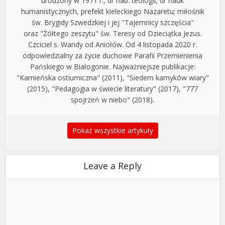
urodzony w 1971 r., dr hab. teologii, dr nauk
humanistycznych, prefekt kieleckiego Nazaretu; miłośnik
św. Brygidy Szwedzkiej i jej "Tajemnicy szczęścia"
oraz "Żółtego zeszytu" św. Teresy od Dzieciątka Jezus.
Czciciel s. Wandy od Aniołów. Od 4 listopada 2020 r.
odpowiedzialny za życie duchowe Parafii Przemienienia
Pańskiego w Białogonie. Najważniejsze publikacje:
"Kamieńska ostiumiczna" (2011), "Siedem kamyków wiary"
(2015), "Pedagogia w świecie literatury" (2017), "777
spojrzeń w niebo" (2018).
Pokaż wszystkie artykuły
Leave a Reply