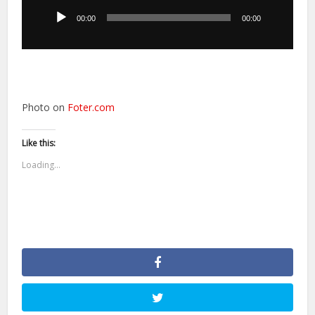
plików
dźwiękowych
00:00
00:00
Photo on
Foter.com
Like this:
Loading...