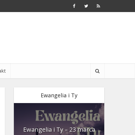
akt
Ewangelia i Ty
nia
Ewangelia i Ty – 23 marca
Ewangeli