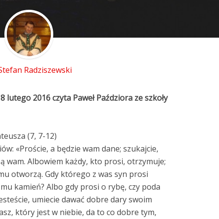
 Stefan Radziszewski
8 lutego 2016 czyta Paweł Paździora ze szkoły
eusza (7, 7-12)
iów: «Proście, a będzie wam dane; szukajcie,
rzą wam. Albowiem każdy, kto prosi, otrzymuje;
emu otworzą. Gdy którego z was syn prosi
da mu kamień? Albo gdy prosi o rybę, czy poda
 jesteście, umiecie dawać dobre dary swoim
wasz, który jest w niebie, da to co dobre tym,