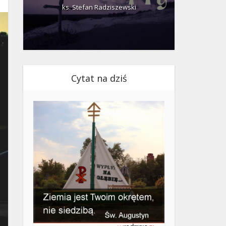
ks. Stefan Radziszewski
ks.
Cytat na dziś