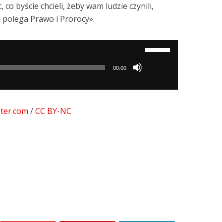
co byście chcieli, żeby wam ludzie czynili,
m polega Prawo i Prorocy».
Używaj
strzałek
00:00
do
góry/do
dołu
ter.com
/
CC BY-NC
aby
zwiększyć
lub
zmniejszyć
głośność.