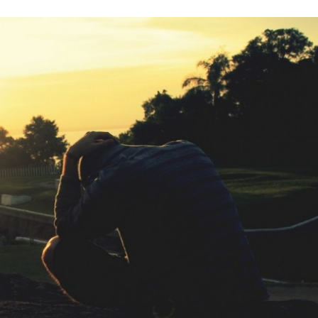
Stefan Radziszewski
ks. Stefan Radziszewski