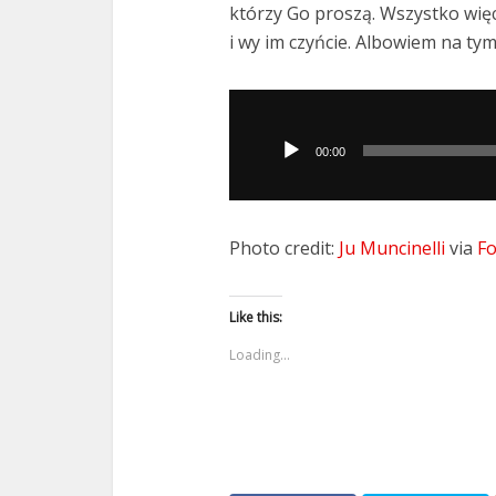
którzy Go proszą. Wszystko więc, 
i wy im czyńcie. Albowiem na ty
Odtwarzacz
plików
00:00
dźwiękowych
Photo credit:
Ju Muncinelli
via
Fo
Like this:
Loading...