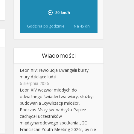
Godzina po godzinie
Na 45 dni
Wiadomości
Leon XIV: rewolucja Ewangelii burzy
mury dzielące ludzi
6 sierpnia 2026
Leon XIV wezwał młodych do
odważnego świadectwa wiary, służby i
budowania „cywilizacji miłości”.
Podczas Mszy św. w Asyżu Papież
zachęcał uczestników
międzynarodowego spotkania „GO!
Franciscan Youth Meeting 2026”, by nie