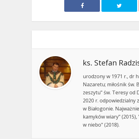
ks. Stefan Radzi
urodzony w 1971 r., dr h
Nazaretu; miłośnik św. B
zeszytu" św. Teresy od D
2020 r. odpowiedzialny 
w Białogonie. Najważnie
kamyków wiary" (2015), "
w niebo" (2018).