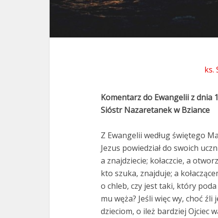
ks.
Komentarz do Ewangelii z dnia 1
Sióstr Nazaretanek w Bziance
Z Ewangelii według świętego Mat
Jezus powiedział do swoich uczn
a znajdziecie; kołaczcie, a otwo
kto szuka, znajduje; a kołacząc
o chleb, czy jest taki, który po
mu węża? Jeśli więc wy, choć źli
dzieciom, o ileż bardziej Ojciec 