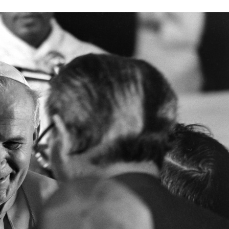
Stefan Radziszewski
ks. Stefan Radziszewski