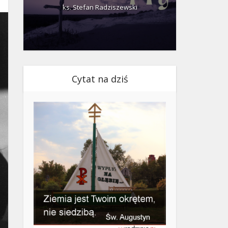
ks. Stefan Radziszewski
ks.
Cytat na dziś