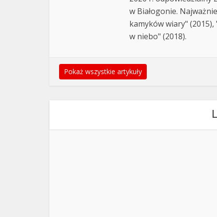
w Białogonie. Najważnie
kamyków wiary" (2015), "
w niebo" (2018).
Pokaż wszystkie artykuły
L