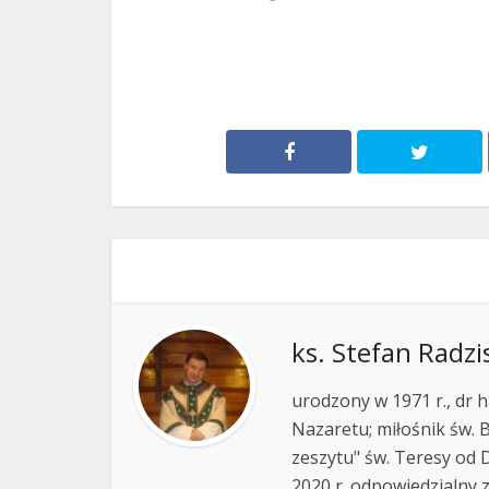
ks. Stefan Radzi
urodzony w 1971 r., dr h
Nazaretu; miłośnik św. B
zeszytu" św. Teresy od D
2020 r. odpowiedzialny 