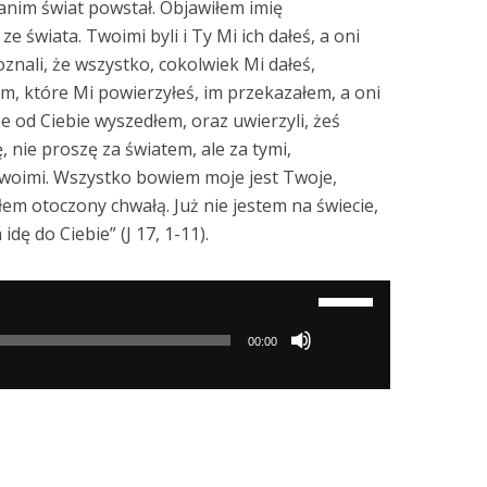
zanim świat powstał. Objawiłem imię
e świata. Twoimi byli i Ty Mi ich dałeś, a oni
znali, że wszystko, cokolwiek Mi dałeś,
m, które Mi powierzyłeś, im przekazałem, a oni
 że od Ciebie wyszedłem, oraz uwierzyli, żeś
, nie proszę za światem, ale za tymi,
Twoimi. Wszystko bowiem moje jest Twoje,
ałem otoczony chwałą. Już nie jestem na świecie,
 idę do Ciebie” (J 17, 1-11).
Używaj
strzałek
00:00
do
góry/do
dołu
aby
zwiększyć