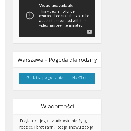
Warszawa – Pogoda dla rodziny
Godzina po godzinie
Na 45 dni
Wiadomości
Trzylatek i jego dziadkowie nie żyją,
rodzice i brat ranni. Rosja znowu zabija