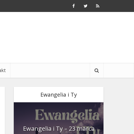
akt
Ewangelia i Ty
nia
Ewangelia i Ty – 23 marca
Ewangeli