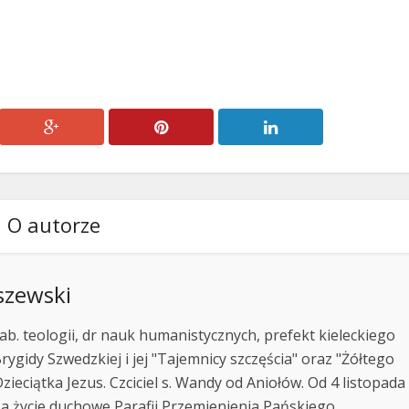
lub
zmniejszyć
głośność.
O autorze
szewski
ab. teologii, dr nauk humanistycznych, prefekt kieleckiego
rygidy Szwedzkiej i jej "Tajemnicy szczęścia" oraz "Żółtego
zieciątka Jezus. Czciciel s. Wandy od Aniołów. Od 4 listopada
za życie duchowe Parafii Przemienienia Pańskiego