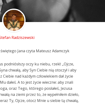
 Stefan Radziszewski
 świętego Jana czyta Mateusz Adamczyk
us podniósłszy oczy ku niebu, rzekł: „Ojcze,
yna chwałą, aby Syn Ciebie nią otoczył i aby
z Ciebie nad każdym człowiekiem dał życie
u dałeś. A to jest życie wieczne: aby znali
oga, oraz Tego, którego posłałeś, Jezusa
hwałą na ziemi przez to, że wypełniłem dzieło,
eraz Ty, Ojcze, otocz Mnie u siebie tą chwałą,