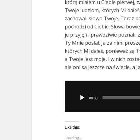
którą miałem u Ciebie pierwej, 
Twoje ludziom, których Mi dałeś z
zachowali słowo Twoje. Teraz po
pochodzi od Ciebie. Słowa bowie
je przyjęli i prawdziwie poznali,
Ty Mnie posłał. Ja za nimi proszę
których Mi dałeś, ponieważ są 
a Twoje jest moje, i w nich zost
ale oni są jeszcze na świecie, a Ja
Odtwarzacz
plików
00:00
dźwiękowych
Like this:
Loading...