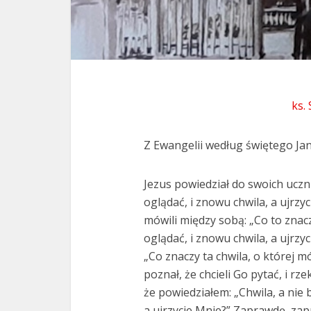
ks.
Z Ewangelii według świętego Jan
Jezus powiedział do swoich uczni
oglądać, i znowu chwila, a ujrz
mówili między sobą: „Co to znac
oglądać, i znowu chwila, a ujrzyc
„Co znaczy ta chwila, o której 
poznał, że chcieli Go pytać, i rze
że powiedziałem: „Chwila, a nie 
a ujrzycie Mnie?” Zaprawdę, za