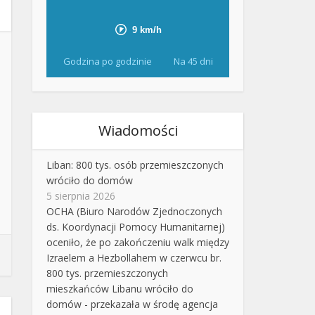
Godzina po godzinie
Na 45 dni
Wiadomości
Liban: 800 tys. osób przemieszczonych
wróciło do domów
5 sierpnia 2026
OCHA (Biuro Narodów Zjednoczonych
ds. Koordynacji Pomocy Humanitarnej)
oceniło, że po zakończeniu walk między
Izraelem a Hezbollahem w czerwcu br.
800 tys. przemieszczonych
mieszkańców Libanu wróciło do
domów - przekazała w środę agencja