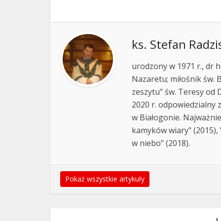
ks. Stefan Radzi
urodzony w 1971 r., dr h
Nazaretu; miłośnik św. B
zeszytu" św. Teresy od D
2020 r. odpowiedzialny 
w Białogonie. Najważnie
kamyków wiary" (2015), "
w niebo" (2018).
Pokaż wszystkie artykuły