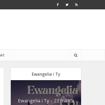
akt
Ewangelia i Ty
nia
Ewangelia i Ty – 23 marca
Ewangeli