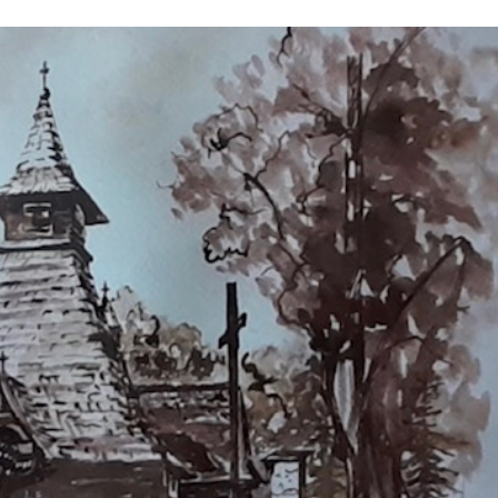
Stefan Radziszewski
ks. Stefan Radziszewski