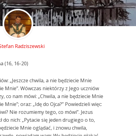
 Stefan Radziszewski
a (16, 16-20)
ów: „Jeszcze chwila, a nie będziecie Mnie
ycie Mnie”. Wówczas niektórzy z Jego uczniów
zy, co nam mówi: „Chwila, a nie będziecie Mnie
ie Mnie”; oraz: „Idę do Ojca?” Powiedzieli więc:
mówi? Nie rozumiemy tego, co mówi”. Jezus
kł do nich: „Pytacie się jeden drugiego o to,
będziecie Mnie oglądać, i znowu chwila,
prawdę, powiadam wam: Wy będziecie płakać