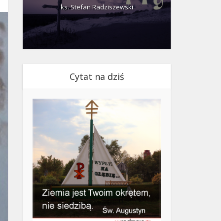
ks. Stefan Radziszewski
ks.
Cytat na dziś