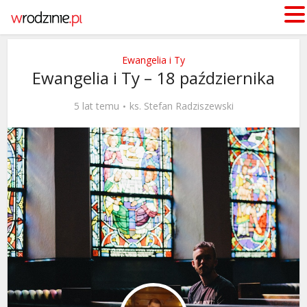
Ewangelia i Ty
Ewangelia i Ty – 18 października
5 lat temu
ks. Stefan Radziszewski