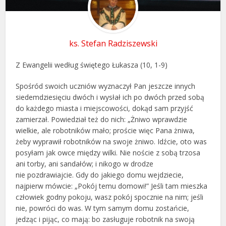
ks. Stefan Radziszewski
Z Ewangelii według świętego Łukasza (10, 1-9)
Spośród swoich uczniów wyznaczył Pan jeszcze innych
siedemdziesięciu dwóch i wysłał ich po dwóch przed sobą
do każdego miasta i miejscowości, dokąd sam przyjść
zamierzał. Powiedział też do nich: „Żniwo wprawdzie
wielkie, ale robotników mało; proście więc Pana żniwa,
żeby wyprawił robotników na swoje żniwo. Idźcie, oto was
posyłam jak owce między wilki. Nie noście z sobą trzosa
ani torby, ani sandałów; i nikogo w drodze
nie pozdrawiajcie. Gdy do jakiego domu wejdziecie,
najpierw mówcie: „Pokój temu domowi!” Jeśli tam mieszka
człowiek godny pokoju, wasz pokój spocznie na nim; jeśli
nie, powróci do was. W tym samym domu zostańcie,
jedząc i pijąc, co mają: bo zasługuje robotnik na swoją