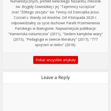
humanistycznych, prefekt kieleckiego Nazaretu; miłośnik
św. Brygidy Szwedzkiej i jej "Tajemnicy szczęścia"
oraz "Żółtego zeszytu" św. Teresy od Dzieciątka Jezus.
Czciciel s. Wandy od Aniołów. Od 4 listopada 2020 r.
odpowiedzialny za życie duchowe Parafii Przemienienia
Pańskiego w Białogonie. Najważniejsze publikacje:
"Kamieńska ostiumiczna" (2011), "Siedem kamyków wiary"
(2015), "Pedagogia w świecie literatury" (2017), "777
spojrzeń w niebo" (2018).
Pokaż wszystkie artykuły
Leave a Reply