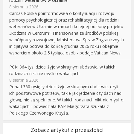
rodzin i weteranów w Ukrainie
8 sierpnia 2026
Caritas Polska poinformowała o kontynuacji i rozwoju
pomocy psychologicznej oraz rehabilitacyjnej dla rodzin i
weteranów w Ukrainie w ramach kolejnej odsłony projektu
„Rodzina w Centrum”. Finansowana ze środków polskiej
współpracy rozwojowej Ministerstwa Spraw Zagranicznych
inicjatywa potrwa do końca grudnia 2026 roku i obejmie
wsparciem około 2,5 tysiąca osób - podaje Vatican News.
PCK: 364 tys. dzieci żyje w skrajnym ubóstwie; w takich
rodzinach nikt nie myśli o wakacjach
8 sierpnia 2026
Ponad 360 tysięcy dzieci żyje w skrajnym ubóstwie, czyli
ich podstawowe potrzeby, takie jak jedzenie czy dach nad
głową, nie są spełnione. W takich rodzinach nikt nie myśli o
wakacjach - powiedziała PAP Małgorzata Szukała z
Polskiego Czerwonego Krzyża.
Zobacz artykuł z przeszłości