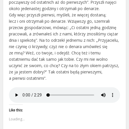
począwszy od ostatnich aż do pierwszych”. Przyszli najęci
około jedenastej godziny i otrzymali po denarze.
Gdy więc przyszli pierwsi, myśleli, że więcej dostaną;
lecz i oni otrzymali po denarze. Wziąwszy go, szemrali
przeciw gospodarzowi, mówiąc: „Ci ostatni jedną godzinę
pracowali, a zrównałeś ich z nami, którzy znosiliśmy ciężar
dnia i spiekotę”. Na to odrzekł jednemu z nich: „Przyjacielu,
nie czynię ci krzywdy; czyż nie o denara umówiłeś się
ze mną? Weź, co twoje, i odejdź. Chcę też i temu
ostatniemu dać tak samo jak tobie. Czy mi nie wolno
uczynić ze swoim, co chcę? Czy na to złym okiem patrzysz,
że ja jestem dobry?” Tak ostatni będą pierwszymi,
a pierwsi ostatnimi”.
Like this:
Loading...