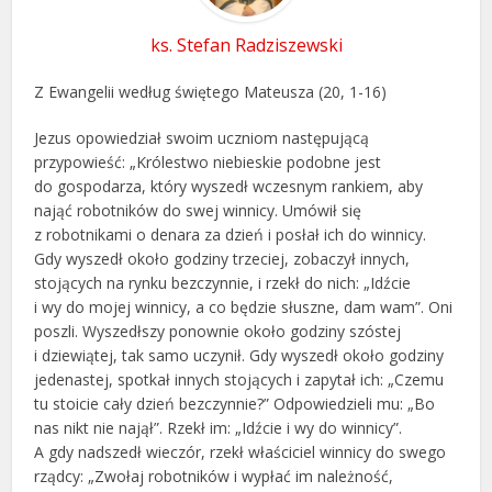
ks. Stefan Radziszewski
Z Ewangelii według świętego Mateusza (20, 1-16)
Jezus opowiedział swoim uczniom następującą
przypowieść: „Królestwo niebieskie podobne jest
do gospodarza, który wyszedł wczesnym rankiem, aby
nająć robotników do swej winnicy. Umówił się
z robotnikami o denara za dzień i posłał ich do winnicy.
Gdy wyszedł około godziny trzeciej, zobaczył innych,
stojących na rynku bezczynnie, i rzekł do nich: „Idźcie
i wy do mojej winnicy, a co będzie słuszne, dam wam”. Oni
poszli. Wyszedłszy ponownie około godziny szóstej
i dziewiątej, tak samo uczynił. Gdy wyszedł około godziny
jedenastej, spotkał innych stojących i zapytał ich: „Czemu
tu stoicie cały dzień bezczynnie?” Odpowiedzieli mu: „Bo
nas nikt nie najął”. Rzekł im: „Idźcie i wy do winnicy”.
A gdy nadszedł wieczór, rzekł właściciel winnicy do swego
rządcy: „Zwołaj robotników i wypłać im należność,