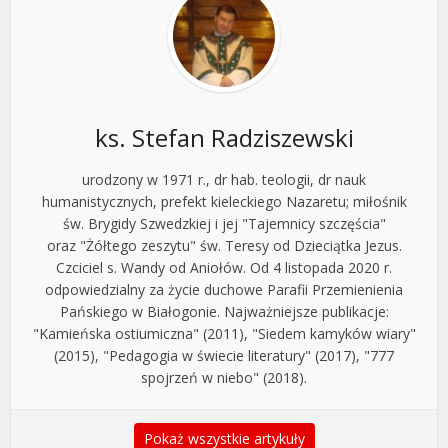
ks. Stefan Radziszewski
urodzony w 1971 r., dr hab. teologii, dr nauk
humanistycznych, prefekt kieleckiego Nazaretu; miłośnik
św. Brygidy Szwedzkiej i jej "Tajemnicy szczęścia"
oraz "Żółtego zeszytu" św. Teresy od Dzieciątka Jezus.
Czciciel s. Wandy od Aniołów. Od 4 listopada 2020 r.
odpowiedzialny za życie duchowe Parafii Przemienienia
Pańskiego w Białogonie. Najważniejsze publikacje:
"Kamieńska ostiumiczna" (2011), "Siedem kamyków wiary"
(2015), "Pedagogia w świecie literatury" (2017), "777
spojrzeń w niebo" (2018).
Pokaż wszystkie artykuły