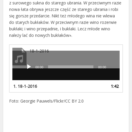
z surowego sukna do starego ubrania. W przeciwnym razie
nowa łata obrywa jeszcze część ze starego ubrania i robi
się gorsze przedarcie. Nikt też młodego wina nie wlewa
do starych bukłaków. W przeciwnym razie wino rozerwie
bukłaki; i wino przepadnie, i bukłaki. Lecz młode wino
należy lać do nowych bukłaków».
18-1-2016
00:00
00:00
Odtwarzacz
plików
dźwiękowych
1.
18-1-2016
1:42
Foto: Georgie Pauwels/Flickr/CC BY 2.0