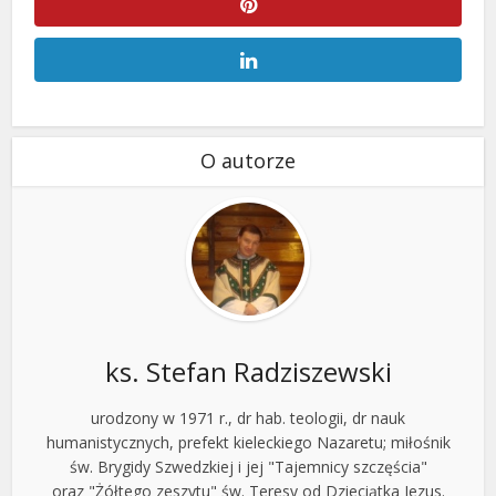
O autorze
ks. Stefan Radziszewski
urodzony w 1971 r., dr hab. teologii, dr nauk
humanistycznych, prefekt kieleckiego Nazaretu; miłośnik
św. Brygidy Szwedzkiej i jej "Tajemnicy szczęścia"
oraz "Żółtego zeszytu" św. Teresy od Dzieciątka Jezus.