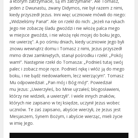
a którym zatrzymacie, są im zatrzymane”. Ale Tomasz,
jeden z Dwunastu, zwany Didymos, nie był razem z nimi,
kiedy przyszedł Jezus. Inni więc uczniowie mówili do niego:
„Widzieliśmy Pana!”. Ale on rzekł do nich: „Jeżeli na rękach
Jego nie zobaczę śladu gwoździ i nie włożę palca mego
w miejsce gwoździ, i nie włożę ręki mojej do boku Jego,
nie uwierzę”. A po ośmiu dniach, kiedy uczniowie Jego byli
znowu wewnątrz domu i Tomasz z nimi, Jezus przyszedł
mimo drzwi zamkniętych, stanął pośrodku i rzekł: „Pokój
wam!”. Następnie rzekł do Tomasza: „Podnieś tutaj swój
palec i zobacz moje ręce. Podnieś rękę i włóż ją do mego
boku, i nie bądź niedowiarkiem, lecz wierzącym”. Tomasz
Mu odpowiedział: „Pan mój i Bóg mój!”. Powiedział
mu Jezus: „Uwierzyłeś, bo Mnie ujrzałeś; błogosławieni,
którzy nie widzieli, a uwierzyli”. I wiele innych znaków,
których nie zapisano w tej księdze, uczynił Jezus wobec
uczniów. Te zaś zapisano, abyście wierzyli, że Jezus jest
Mesjaszem, Synem Bożym, i abyście wierząc, mieli życie
w imię Jego.
Odtwarzacz