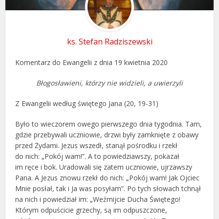
ks. Stefan Radziszewski
Komentarz do Ewangelii z dnia 19 kwietnia 2020
Błogosławieni, którzy nie widzieli, a uwierzyli
Z Ewangelii według świętego Jana (20, 19-31)
Było to wieczorem owego pierwszego dnia tygodnia. Tam,
gdzie przebywali uczniowie, drzwi były zamknięte z obawy
przed Żydami. Jezus wszedł, stanął pośrodku i rzekł
do nich: „Pokój wam!”. A to powiedziawszy, pokazał
im ręce i bok. Uradowali się zatem uczniowie, ujrzawszy
Pana. A Jezus znowu rzekł do nich: „Pokój wam! Jak Ojciec
Mnie posłał, tak i Ja was posyłam”. Po tych słowach tchnął
na nich i powiedział im: „Weźmijcie Ducha Świętego!
Którym odpuścicie grzechy, są im odpuszczone,