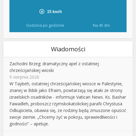
Godzina po godzinie
Na 45 dni
Wiadomości
Zachodni Brzeg: dramatyczny apel z ostatniej
chrześcijańskiej wioski
9 sierpnia 2026
W Taybeh, ostatniej chrześcijańskiej wiosce w Palestynie,
znanej w Biblii jako Efraim, powtarzają się ataki ze strony
izraelskich osadników - informuje Vatican News. Ks. Bashar
Fawadleh, proboszcz rzymskokatolickiej parafii Chrystusa
Odkupiciela, obawia się, że rodziny będą zmuszone opuścić
swoje ziemie. „Chcemy żyć w pokoju, sprawiedliwości i
godności” – apeluje.