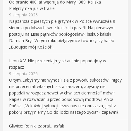
Od prawie 400 lat wędrują do Maryi. 389. Kaliska
Pielgrzymka już w trasie
9 sierpnia 2026
Najstarsza z pieszych pielgrzymek w Polsce wyruszyła 9
sierpnia po Mszach św. z kaliskich parafii. Na pierwszym
postoju na Lisie pątników pobłogosławił biskup kaliski
Damian Bryl. W tym roku pielgrzymce towarzyszy hasło
„Budujcie mój Kościół”.
Leon XIV: Nie przeceniajmy sił ani nie popadajmy w
rozpacz
9 sierpnia 2026
O tym, „abyśmy nie wynosili się z powodu sukcesów i nigdy
nie przeceniali własnych sił, a zarazem, abyśmy nie
popadali w rozpacz nawet w chwilach ciemności” mówił
Papież w rozważaniu przed południową modlitwą Anioł
Pański. „W każdej sytuacji Jezus nas nie opuszcza, jeśli z
pokorą przyjmiemy Go do łodzi naszego życia” - zapewnił.
Gliwice: Rolnik, zaorał... asfalt