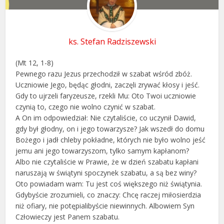
ks. Stefan Radziszewski
(Mt 12, 1-8)
Pewnego razu Jezus przechodził w szabat wśród zbóż.
Uczniowie Jego, będąc głodni, zaczęli zrywać kłosy i jeść.
Gdy to ujrzeli faryzeusze, rzekli Mu: Oto Twoi uczniowie
czynią to, czego nie wolno czynić w szabat.
A On im odpowiedział: Nie czytaliście, co uczynił Dawid,
gdy był głodny, on i jego towarzysze? Jak wszedł do domu
Bożego i jadł chleby pokładne, których nie było wolno jeść
jemu ani jego towarzyszom, tylko samym kapłanom?
Albo nie czytaliście w Prawie, że w dzień szabatu kapłani
naruszają w świątyni spoczynek szabatu, a są bez winy?
Oto powiadam wam: Tu jest coś większego niż świątynia.
Gdybyście zrozumieli, co znaczy: Chcę raczej miłosierdzia
niż ofiary, nie potępialibyście niewinnych. Albowiem Syn
Człowieczy jest Panem szabatu.