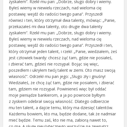
zyskałem”. Rzekł mu pan: „Dobrze, sługo dobry i wierny.
Byłeś wierny w niewielu rzeczach, nad wieloma cię
postawię: wejdź do radości twego pana”. Przyszedł
również i ten, który otrzymał dwa talenty, mówiąc: „Panie,
przekazałeś mi dwa talenty, oto drugie dwa talenty
zyskałem”. Rzekł mu pan: „Dobrze, sługo dobry i wierny.
Byłeś wierny w niewielu rzeczach, nad wieloma cię
postawię; wejdź do radości twego pana”. Przyszedł i ten,
który otrzymał jeden talent, i rzekł: „Panie, wiedziałem, żeś
jest człowiek twardy: chcesz żąć tam, gdzie nie posiałeś,
i zbierać tam, gdzieś nie rozsypał. Bojąc się więc,
poszedłem i ukryłem twój talent w ziemi. Oto masz swoją
własność”. Odrzekł mu pan jego: „Sługo zły i gnuśny!
Wiedziałeś, że chcę żąć tam, gdzie nie posiałem, i zbierać
tam, gdziem nie rozsypał. Powinieneś więc był oddać
moje pieniądze bankierom, a ja po powrocie byłbym
z zyskiem odebrał swoją własność. Dlatego odbierzcie
mu ten talent, a dajcie temu, który ma dziesięć talentów.
Każdemu bowiem, kto ma, będzie dodane, tak że nadmiar
mieć będzie. Temu zaś, kto nie ma, zabiorą nawet to,
co ma. A sługę nieużytecznego wyrzućcie na zewnątrz