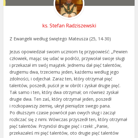
ks. Stefan Radziszewski
Z Ewangelii według świętego Mateusza (25, 14-30)
Jezus opowiedział swoim uczniom tę przypowieść: „Pewien
człowiek, mając się udać w podróż, przywołał swoje sługi
i przekazał im swój majątek. Jednemu dał pięć talentów,
drugiemu dwa, trzeciemu jeden, każdemu według jego
zdolności, i odjechał. Zaraz ten, który otrzymał pięć
talentów, poszedł, puścił je w obrót i zyskał drugie pięć.
Tak samo i ten, który dwa otrzymał; on również zyskał
drugie dwa. Ten zaś, który otrzymał jeden, poszedł
i rozkopawszy ziemię, ukrył pieniądze swego pana.
Po dłuższym czasie powrócił pan owych sług i zaczął
rozliczać się z nimi. Wówczas przyszedł ten, który otrzymał
pięć talentów. Przyniósł drugie pięć i rzekł: „Panie,
przekazałeś mi pięć talentów, oto drugie pięć talentów