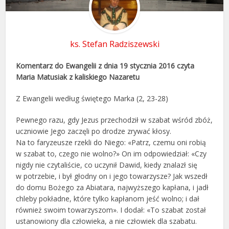
ks. Stefan Radziszewski
Komentarz do Ewangelii z dnia 19 stycznia 2016 czyta
Maria Matusiak z kaliskiego Nazaretu
Z Ewangelii według świętego Marka (2, 23-28)
Pewnego razu, gdy Jezus przechodził w szabat wśród zbóż,
uczniowie Jego zaczęli po drodze zrywać kłosy.
Na to faryzeusze rzekli do Niego: «Patrz, czemu oni robią
w szabat to, czego nie wolno?» On im odpowiedział: «Czy
nigdy nie czytaliście, co uczynił Dawid, kiedy znalazł się
w potrzebie, i był głodny on i jego towarzysze? Jak wszedł
do domu Bożego za Abiatara, najwyższego kapłana, i jadł
chleby pokładne, które tylko kapłanom jeść wolno; i dał
również swoim towarzyszom». I dodał: «To szabat został
ustanowiony dla człowieka, a nie człowiek dla szabatu.