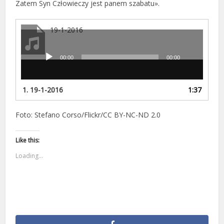
Zatem Syn Człowieczy jest panem szabatu».
19-1-2016
00:00
00:00
Odtwarzacz
plików
dźwiękowych
1.
19-1-2016
1:37
Foto: Stefano Corso/Flickr/CC BY-NC-ND 2.0
Like this:
Loading...