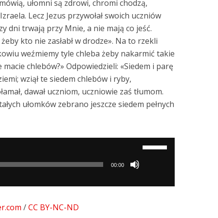
 mówią, ułomni są zdrowi, chromi chodzą,
 Izraela. Lecz Jezus przywołał swoich uczniów
rzy dni trwają przy Mnie, a nie mają co jeść.
 żeby kto nie zasłabł w drodze». Na to rzekli
kowiu weźmiemy tyle chleba żeby nakarmić takie
le macie chlebów?» Odpowiedzieli: «Siedem i parę
ziemi; wziął te siedem chlebów i ryby,
ołamał, dawał uczniom, uczniowie zaś tłumom.
ostałych ułomków zebrano jeszcze siedem pełnych
Używaj
strzałek
00:00
do
góry/do
dołu
er.com
/
CC BY-NC-ND
aby