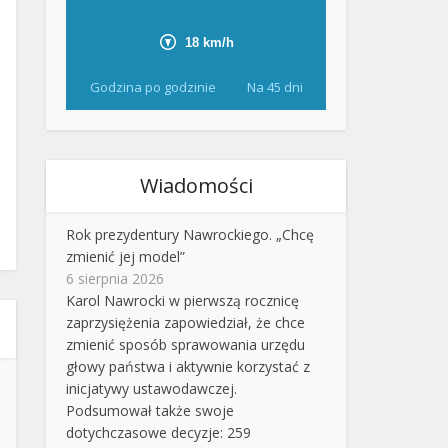
Godzina po godzinie
Na 45 dni
Wiadomości
Rok prezydentury Nawrockiego. „Chcę
zmienić jej model”
6 sierpnia 2026
Karol Nawrocki w pierwszą rocznicę
zaprzysiężenia zapowiedział, że chce
zmienić sposób sprawowania urzędu
głowy państwa i aktywnie korzystać z
inicjatywy ustawodawczej.
Podsumował także swoje
dotychczasowe decyzje: 259