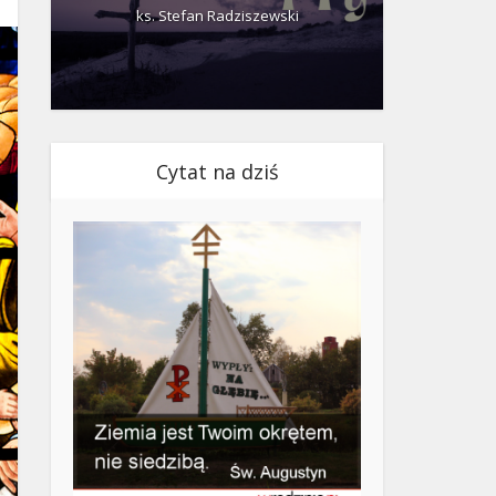
ks. Stefan Radziszewski
ks.
Cytat na dziś