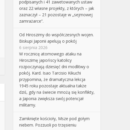
podpisanych i 41 zawetowanych ustaw
oraz 22 własne projekty, z których – jak
zaznaczył – 21 pozostaje w „sejmowej
zamrażarce”.
Od Hiroszimy do współczesnych wojen.
Biskupi Japonii apelują o pokój
6 sierpnia 2026
W rocznicę atomowego ataku na
Hiroszimę japońscy katolicy
rozpoczynają dziesięć dni modlitwy o
pokój. Kard. Isao Tarcisio Kikuchi
przypomina, że dramatyczna lekcja
1945 roku pozostaje aktualna także
dziś, gdy na świecie mnożą się konflikty,
a Japonia zwiększa swój potencjał
militarny.
Zamknięte kościoły, Msze pod gołym
niebem. Pozzuoli po trzęsieniu