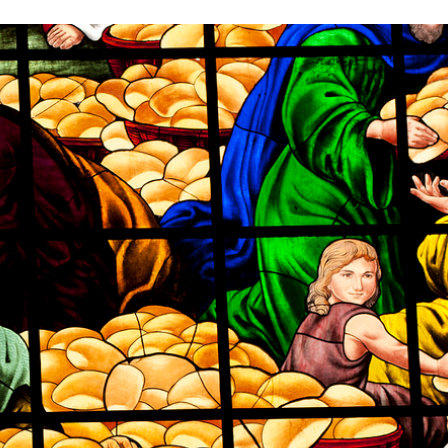
Stefan Radziszewski
ks. Stefan Radziszewski