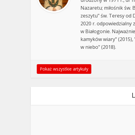
Nazaretu; miłośnik św. B
zeszytu" św. Teresy od D
2020 r. odpowiedzialny 
w Białogonie. Najważnie
kamyków wiary" (2015), "
w niebo" (2018).
Pokaż wszystkie artykuły
L