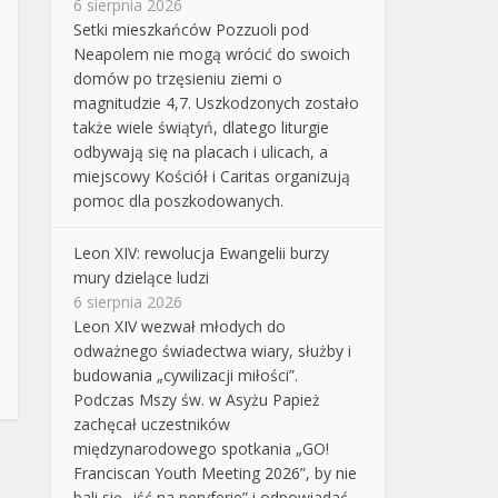
6 sierpnia 2026
Setki mieszkańców Pozzuoli pod
Neapolem nie mogą wrócić do swoich
domów po trzęsieniu ziemi o
magnitudzie 4,7. Uszkodzonych zostało
także wiele świątyń, dlatego liturgie
odbywają się na placach i ulicach, a
miejscowy Kościół i Caritas organizują
pomoc dla poszkodowanych.
Leon XIV: rewolucja Ewangelii burzy
mury dzielące ludzi
6 sierpnia 2026
Leon XIV wezwał młodych do
odważnego świadectwa wiary, służby i
budowania „cywilizacji miłości”.
Podczas Mszy św. w Asyżu Papież
zachęcał uczestników
międzynarodowego spotkania „GO!
Franciscan Youth Meeting 2026”, by nie
bali się „iść na peryferie” i odpowiadać