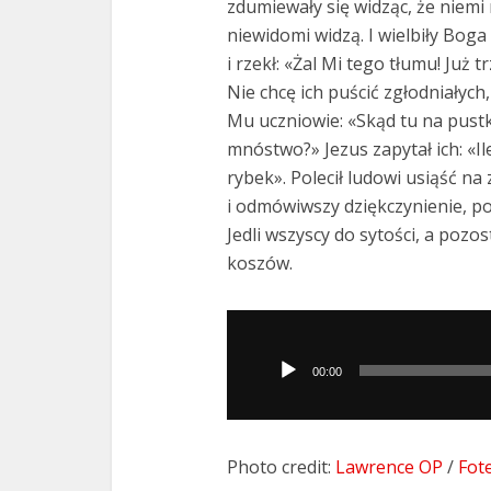
zdumiewały się widząc, że niemi
niewidomi widzą. I wielbiły Boga
i rzekł: «Żal Mi tego tłumu! Już t
Nie chcę ich puścić zgłodniałych,
Mu uczniowie: «Skąd tu na pust
mnóstwo?» Jezus zapytał ich: «I
rybek». Polecił ludowi usiąść na 
i odmówiwszy dziękczynienie, p
Jedli wszyscy do sytości, a poz
koszów.
Odtwarzacz
plików
00:00
dźwiękowych
Photo credit:
Lawrence OP
/
Fot