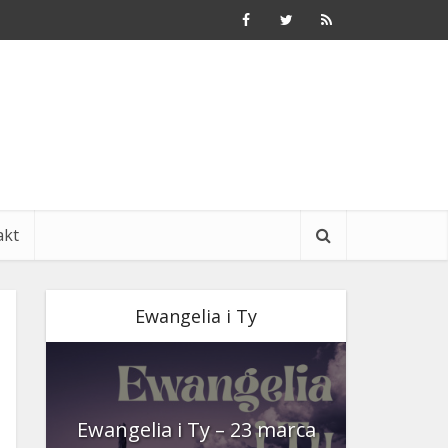
akt
Ewangelia i Ty
nia
Ewangelia i Ty – 23 marca
Ewangeli