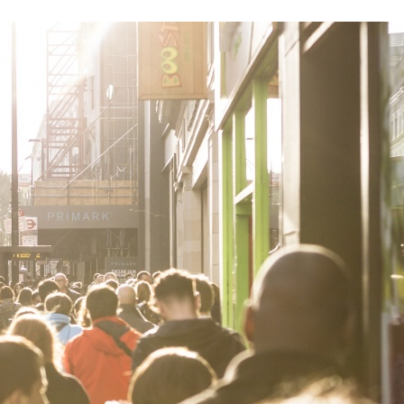
Stefan Radziszewski
ks. Stefan Radziszewski