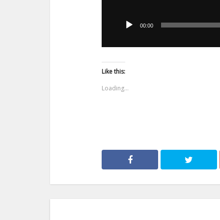
Odtwarzacz
plików
00:00
dźwiękowych
Like this:
Loading...