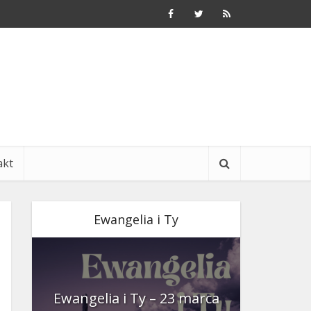
akt
Ewangelia i Ty
nia
Ewangelia i Ty – 23 marca
Ewangeli