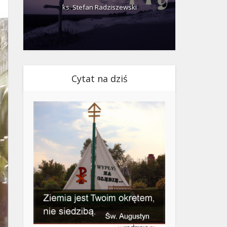
ks. Stefan Radziszewski
ks.
Cytat na dziś