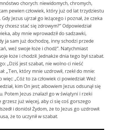
 mnóstwo chorych: niewidomych, chromych,
am pewien człowiek, który już od lat trzydziestu
 Gdy Jezus ujrzał go leżącego i poznał, że czeka
„Czy chcesz stać się zdrowym?” Odpowiedział
wieka, aby mnie wprowadził do sadzawki,
y ja sam już dochodzę, inny schodzi przede
tań, weź swoje łoże i chodź”. Natychmiast
oje łoże i chodził. Jednakże dnia tego był szabat.
o: „Dziś jest szabat, nie wolno ci nieść
ł: „Ten, który mnie uzdrowił, rzekł do mnie:
o więc: „Cóż to za człowiek ci powiedział: Weź
edział, kim On jest; albowiem Jezus odsunął się
u. Potem Jezus znalazł go w świątyni i rzeki
 grzesz już więcej, aby ci się coś gorszego
szedł i doniósł Żydom, że to Jezus go uzdrowił.
usa, że to uczynił w szabat.