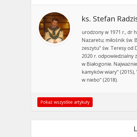
ks. Stefan Radzi
urodzony w 1971 r., dr h
Nazaretu; miłośnik św. B
zeszytu" św. Teresy od D
2020 r. odpowiedzialny 
w Białogonie. Najważnie
kamyków wiary" (2015), "
w niebo" (2018).
Pokaż wszystkie artykuły
L