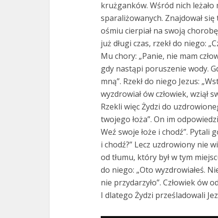
krużganków. Wśród nich leżało
sparaliżowanych. Znajdował się t
ośmiu cierpiał na swoją chorobę.
już długi czas, rzekł do niego: 
Mu chory: „Panie, nie mam czło
gdy nastąpi poruszenie wody. Gd
mną”. Rzekł do niego Jezus: „Ws
wyzdrowiał ów człowiek, wziął sw
Rzekli więc Żydzi do uzdrowioneg
twojego łoża”. On im odpowiedzia
Weź swoje łoże i chodź”. Pytali g
i chodź?” Lecz uzdrowiony nie wi
od tłumu, który był w tym miejsc
do niego: „Oto wyzdrowiałeś. Nie
nie przydarzyło”. Człowiek ów od
I dlatego Żydzi prześladowali Jez