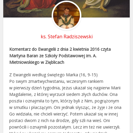
ks. Stefan Radziszewski
Komentarz do Ewangelii z dnia 2 kwietnia 2016 czyta
Martyna Baran ze Szkoły Podstawowej im. A.
Mietniowskiego w Zięblicach
Z Ewangelii według świętego Marka (16, 9-15)
Po swym zmartwychwstaniu, wczesnym rankiem
w pierwszy dzień tygodnia, Jezus ukazał się najpierw Marii
Magdalenie, z której wyrzucił siedem złych duchów. Ona
poszła i oznajmiła to tym, którzy byli z Nim, pogrążonym
w smutku i płaczącym. Oni jednak słysząc, że żyje i że ona
Go widziała, nie chcieli wierzyć. Potem ukazał się w innej
postaci dwom z nich na drodze, gdy szli na wieś. Oni
powrócili i oznajmili pozostałym. Lecz im też nie uwierzyli.