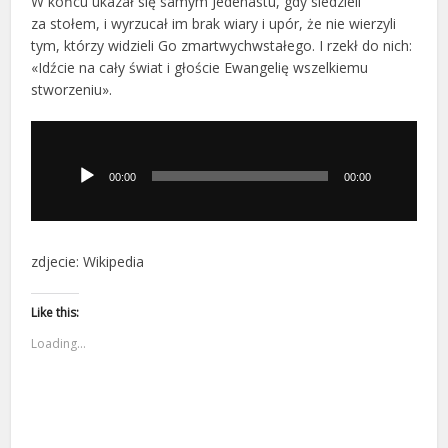
W końcu ukazał się samym Jedenastu, gdy siedzieli
za stołem, i wyrzucał im brak wiary i upór, że nie wierzyli
tym, którzy widzieli Go zmartwychwstałego. I rzekł do nich:
«Idźcie na cały świat i głoście Ewangelię wszelkiemu
stworzeniu».
Odtwarzacz
plików
dźwiękowych
00:00
00:00
zdjecie: Wikipedia
Like this:
Loading...