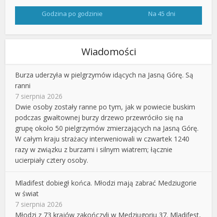
Godzina po godzinie
Na 45 dni
Wiadomości
Burza uderzyła w pielgrzymów idących na Jasną Górę. Są
ranni
7 sierpnia 2026
Dwie osoby zostały ranne po tym, jak w powiecie buskim
podczas gwałtownej burzy drzewo przewróciło się na
grupę około 50 pielgrzymów zmierzających na Jasną Górę.
W całym kraju strażacy interweniowali w czwartek 1240
razy w związku z burzami i silnym wiatrem; łącznie
ucierpiały cztery osoby.
Mladifest dobiegł końca. Młodzi mają zabrać Medziugorie
w świat
7 sierpnia 2026
Młodzi z 73 krajów zakończyli w Medziugoriu 37. Mladifest,