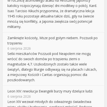
W rocznicę atomowego ataku na Hiroszimę japońscy
katolicy rozpoczynają dziesięć dni modlitwy o pokój. Kard.
Isao Tarcisio Kikuchi przypomina, że dramatyczna lekcja
1945 roku pozostaje aktualna także dziś, gdy na świecie
mnożą się konflikty, a Japonia zwiększa swój potencjał
militarny.
Zamknięte kościoły, Msze pod gołym niebem. Pozzuoli po
trzęsieniu
6 sierpnia 2026
Setki mieszkańców Pozzuoli pod Neapolem nie mogą
wrócić do swoich domów po trzęsieniu ziemi o
magnitudzie 4,7. Uszkodzonych zostało także wiele
świątyń, dlatego liturgie odbywają się na placach i ulicach,
a miejscowy Kościół i Caritas organizują pomoc dla
poszkodowanych.
Leon XIV: rewolucja Ewangelii burzy mury dzielące ludzi
6 sierpnia 2026
Leon XIV wezwał młodych do odważnego świadectwa
wiary, służby i budowania „cywilizacji miłości”. Podczas