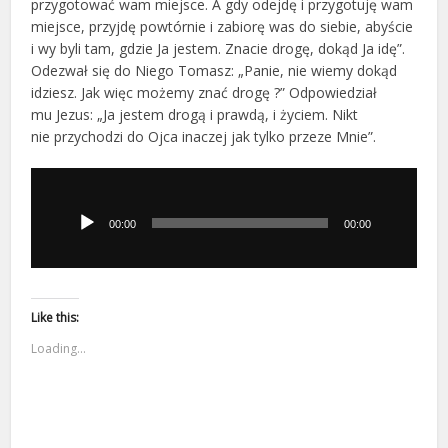
przygotować wam miejsce. A gdy odejdę i przygotuję wam
miejsce, przyjdę powtórnie i zabiorę was do siebie, abyście
i wy byli tam, gdzie Ja jestem. Znacie drogę, dokąd Ja idę”.
Odezwał się do Niego Tomasz: „Panie, nie wiemy dokąd
idziesz. Jak więc możemy znać drogę ?” Odpowiedział
mu Jezus: „Ja jestem drogą i prawdą, i życiem. Nikt
nie przychodzi do Ojca inaczej jak tylko przeze Mnie”.
Odtwarzacz
plików
dźwiękowych
00:00
00:00
Like this:
Loading...