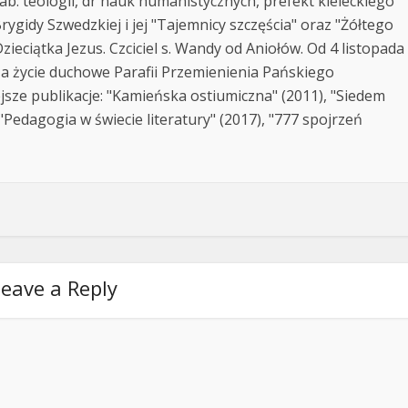
ab. teologii, dr nauk humanistycznych, prefekt kieleckiego
rygidy Szwedzkiej i jej "Tajemnicy szczęścia" oraz "Żółtego
zieciątka Jezus. Czciciel s. Wandy od Aniołów. Od 4 listopada
za życie duchowe Parafii Przemienienia Pańskiego
jsze publikacje: "Kamieńska ostiumiczna" (2011), "Siedem
Pedagogia w świecie literatury" (2017), "777 spojrzeń
eave a Reply