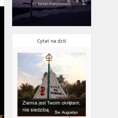
ks. Stefan Radziszewski
ks.
Cytat na dziś