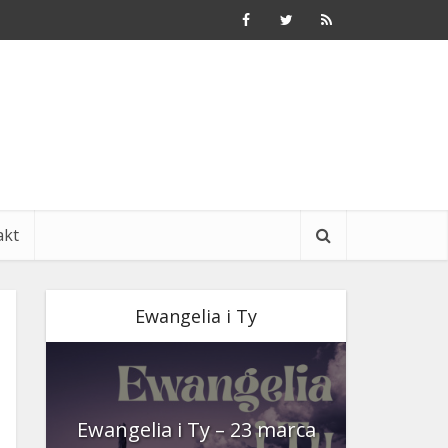
akt
Ewangelia i Ty
nia
Ewangelia i Ty – 23 marca
Ewangeli