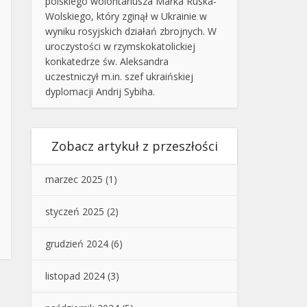
polskiego wolontariusza Marka Ruska-
Wolskiego, który zginął w Ukrainie w
wyniku rosyjskich działań zbrojnych. W
uroczystości w rzymskokatolickiej
konkatedrze św. Aleksandra
uczestniczył m.in. szef ukraińskiej
dyplomacji Andrij Sybiha.
Zobacz artykuł z przeszłości
marzec 2025
(1)
styczeń 2025
(2)
grudzień 2024
(6)
listopad 2024
(3)