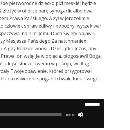
żde pierworodne dziecko płci męskiej będzie
 złożyć w ofierze parę synogarlic albo dwa
sem Prawa Pańskiego. A żył w Jerozolimie
to człowiek sprawiedliwy i pobożny, wyczekiwał
 spoczywał na nim. Jemu Duch Święty objawił,
baczy Mesjasza Pańskiego.Za natchnieniem
. A gdy Rodzice wnosili Dzieciątko Jezus, aby
Prawa, on wziął Je w objęcia, błogosławił Boga
wól odejść słudze Twemu w pokoju, według
rzały Twoje zbawienie, któreś przygotował
tło na oświecenie pogan i chwałę ludu Twego,
Używaj
strzałek
00:00
do
góry/do