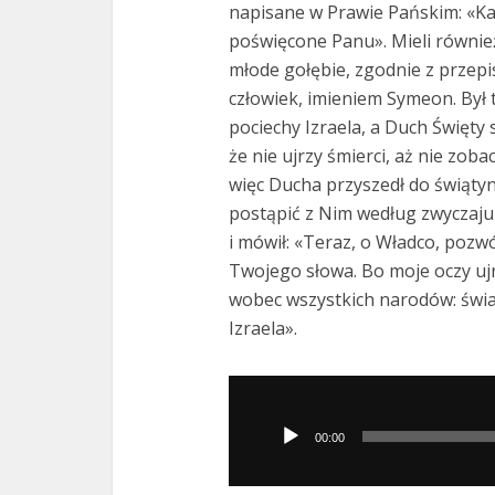
napisane w Prawie Pańskim: «Ka
poświęcone Panu». Mieli również
młode gołębie, zgodnie z przepi
człowiek, imieniem Symeon. Był 
pociechy Izraela, a Duch Święty
że nie ujrzy śmierci, aż nie zo
więc Ducha przyszedł do świątyni
postąpić z Nim według zwyczaju 
i mówił: «Teraz, o Władco, poz
Twojego słowa. Bo moje oczy uj
wobec wszystkich narodów: świa
Izraela».
Odtwarzacz
plików
00:00
dźwiękowych