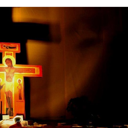
Stefan Radziszewski
ks. Stefan Radziszewski