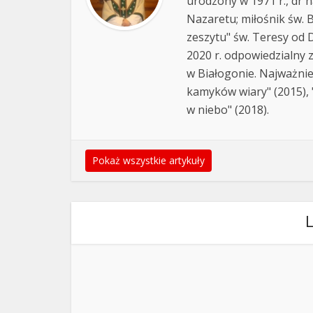
urodzony w 1971 r., dr h
Nazaretu; miłośnik św. B
zeszytu" św. Teresy od D
2020 r. odpowiedzialny 
w Białogonie. Najważnie
kamyków wiary" (2015), "
w niebo" (2018).
Pokaż wszystkie artykuły
L