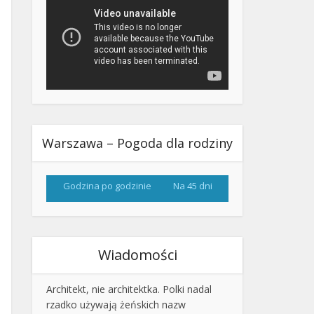
Warszawa – Pogoda dla rodziny
Godzina po godzinie
Na 45 dni
Wiadomości
Architekt, nie architektka. Polki nadal
rzadko używają żeńskich nazw