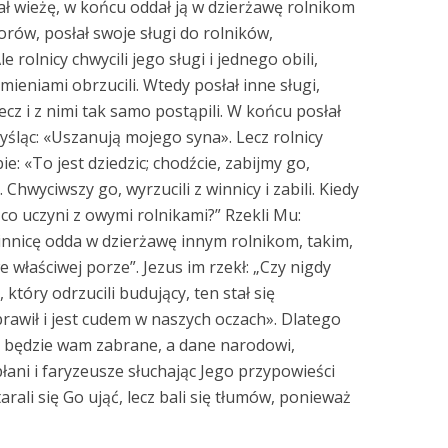
ał wieżę, w końcu oddał ją w dzierżawę rolnikom
iorów, posłał swoje sługi do rolników,
 rolnicy chwycili jego sługi i jednego obili,
mieniami obrzucili. Wtedy posłał inne sługi,
ecz i z nimi tak samo postąpili. W końcu posłał
yśląc: «Uszanują mojego syna». Lecz rolnicy
e: «To jest dziedzic; chodźcie, zabijmy go,
Chwyciwszy go, wyrzucili z winnicy i zabili. Kiedy
, co uczyni z owymi rolnikami?” Rzekli Mu:
innicę odda w dzierżawę innym rolnikom, takim,
właściwej porze”. Jezus im rzekł: „Czy nigdy
 który odrzucili budujący, ten stał się
awił i jest cudem w naszych oczach». Dlatego
będzie wam zabrane, a dane narodowi,
łani i faryzeusze słuchając Jego przypowieści
arali się Go ująć, lecz bali się tłumów, ponieważ