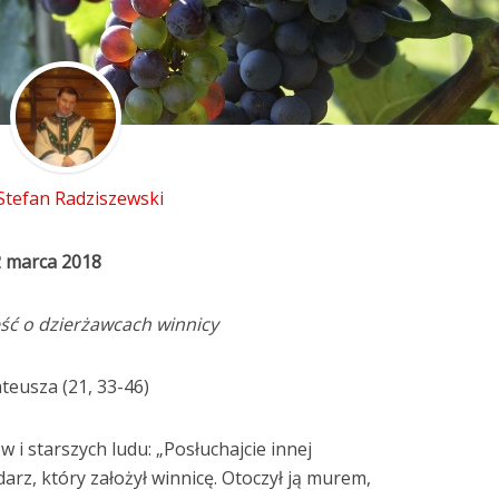
 Stefan Radziszewski
2 marca 2018
ść o dzierżawcach winnicy
teusza (21, 33-46)
 i starszych ludu: „Posłuchajcie innej
arz, który założył winnicę. Otoczył ją murem,