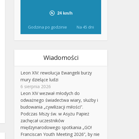
Godzina po godzinie
Na 45 dni
Wiadomości
Leon XIV: rewolucja Ewangelii burzy
mury dzielące ludzi
6 sierpnia 2026
Leon XIV wezwał młodych do
odważnego świadectwa wiary, służby i
budowania „cywilizacji miłości”.
Podczas Mszy św. w Asyżu Papież
zachęcał uczestników
międzynarodowego spotkania „GO!
Franciscan Youth Meeting 2026”, by nie