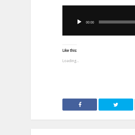
Odtwarzacz
plików
00:00
dźwiękowych
Like this:
Loading...