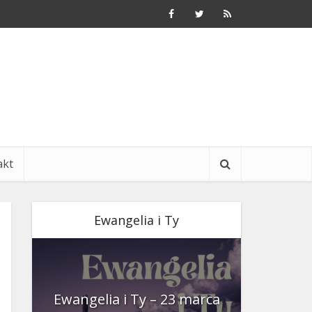
akt
Ewangelia i Ty
nia
Ewangelia i Ty – 23 marca
Ewangeli