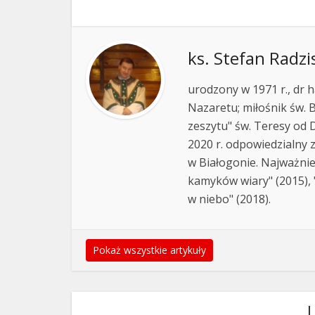
ks. Stefan Radzi
urodzony w 1971 r., dr h
Nazaretu; miłośnik św. B
zeszytu" św. Teresy od D
2020 r. odpowiedzialny 
w Białogonie. Najważnie
kamyków wiary" (2015), "
w niebo" (2018).
Pokaż wszystkie artykuły
L