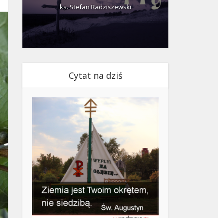
ks. Stefan Radziszewski
ks.
Cytat na dziś