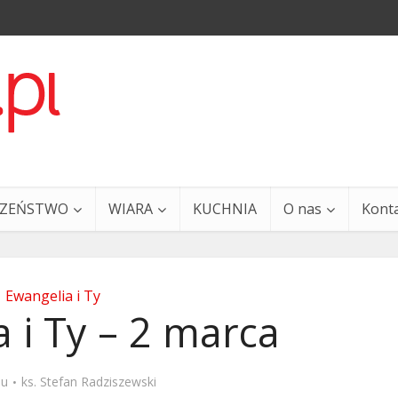
CZEŃSTWO
WIARA
KUCHNIA
O nas
Kont
Ewangelia i Ty
 i Ty – 2 marca
a i Ty – 29 grudnia
Ewangelia i Ty – 27 grud
mu
ks. Stefan Radziszewski