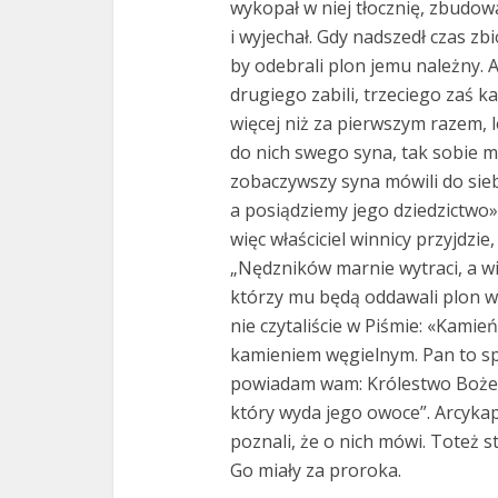
wykopał w niej tłocznię, zbudow
i wyjechał. Gdy nadszedł czas zb
by odebrali plon jemu należny. Ale
drugiego zabili, trzeciego zaś ka
więcej niż za pierwszym razem, l
do nich swego syna, tak sobie m
zobaczywszy syna mówili do siebi
a posiądziemy jego dziedzictwo». 
więc właściciel winnicy przyjdzie
„Nędzników marnie wytraci, a w
którzy mu będą oddawali plon we 
nie czytaliście w Piśmie: «Kamień,
kamieniem węgielnym. Pan to spr
powiadam wam: Królestwo Boże 
który wyda jego owoce”. Arcykap
poznali, że o nich mówi. Toteż st
Go miały za proroka.