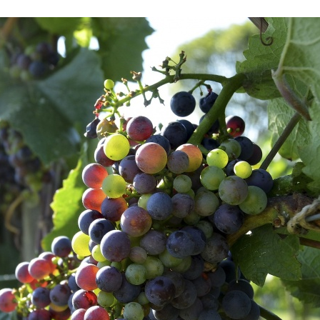
Stefan Radziszewski
ks. Stefan Radziszewski