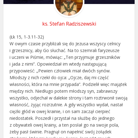
ks. Stefan Radziszewski
(Łk 15, 1-3.11-32)
W owym czasie przybliżali się do Jezusa wszyscy celnicy
i grzesznicy, aby Go słuchać. Na to szemrali faryzeusze
i uczeni w Piśmie, mówiąc: „Ten przyjmuje grzeszników
i jada z nimi”. Opowiedział im wtedy następującą
przypowieść: „Pewien człowiek miał dwóch synów.
Młodszy z nich rzekł do ojca: „Ojcze, daj mi część
własności, która na mnie przypada”. Podzielił więc majątek
między nich. Niedługo potem młodszy syn, zabrawszy
wszystko, odjechał w dalekie strony i tam roztrwonił swoją
własność, żyjąc rozrzutnie. A gdy wszystko wydał, nastał
ciężki głód w owej krainie, i on sam zaczął cierpieć
niedostatek. Poszedł i przystał na służbę do jednego
z obywateli owej krainy, a ten posłał go na swoje pola,
żeby pasł świnie. Pragnął on napełnić swój żołądek