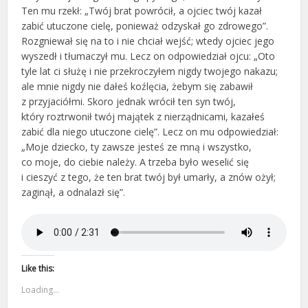
Ten mu rzekł: „Twój brat powrócił, a ojciec twój kazał
zabić utuczone cielę, ponieważ odzyskał go zdrowego”.
Rozgniewał się na to i nie chciał wejść; wtedy ojciec jego
wyszedł i tłumaczył mu. Lecz on odpowiedział ojcu: „Oto
tyle lat ci służę i nie przekroczyłem nigdy twojego nakazu;
ale mnie nigdy nie dałeś koźlęcia, żebym się zabawił
z przyjaciółmi. Skoro jednak wrócił ten syn twój,
który roztrwonił twój majątek z nierządnicami, kazałeś
zabić dla niego utuczone cielę”. Lecz on mu odpowiedział:
„Moje dziecko, ty zawsze jesteś ze mną i wszystko,
co moje, do ciebie należy. A trzeba było weselić się
i cieszyć z tego, że ten brat twój był umarły, a znów ożył;
zaginął, a odnalazł się”.
Like this:
Loading...