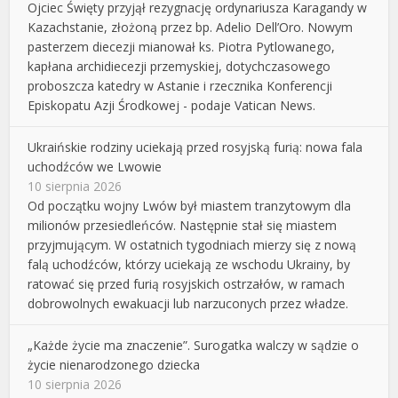
Ojciec Święty przyjął rezygnację ordynariusza Karagandy w
Kazachstanie, złożoną przez bp. Adelio Dell’Oro. Nowym
pasterzem diecezji mianował ks. Piotra Pytlowanego,
kapłana archidiecezji przemyskiej, dotychczasowego
proboszcza katedry w Astanie i rzecznika Konferencji
Episkopatu Azji Środkowej - podaje Vatican News.
Ukraińskie rodziny uciekają przed rosyjską furią: nowa fala
uchodźców we Lwowie
10 sierpnia 2026
Od początku wojny Lwów był miastem tranzytowym dla
milionów przesiedleńców. Następnie stał się miastem
przyjmującym. W ostatnich tygodniach mierzy się z nową
falą uchodźców, którzy uciekają ze wschodu Ukrainy, by
ratować się przed furią rosyjskich ostrzałów, w ramach
dobrowolnych ewakuacji lub narzuconych przez władze.
„Każde życie ma znaczenie”. Surogatka walczy w sądzie o
życie nienarodzonego dziecka
10 sierpnia 2026