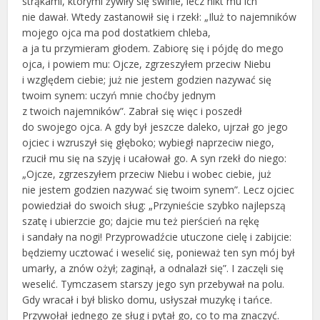
strąkami, którymi żywiły się świnie, lecz nikt mu ich
nie dawał. Wtedy zastanowił się i rzekł: „Iluż to najemników
mojego ojca ma pod dostatkiem chleba,
a ja tu przymieram głodem. Zabiorę się i pójdę do mego
ojca, i powiem mu: Ojcze, zgrzeszyłem przeciw Niebu
i względem ciebie; już nie jestem godzien nazywać się
twoim synem: uczyń mnie choćby jednym
z twoich najemników”. Zabrał się więc i poszedł
do swojego ojca. A gdy był jeszcze daleko, ujrzał go jego
ojciec i wzruszył się głęboko; wybiegł naprzeciw niego,
rzucił mu się na szyję i ucałował go. A syn rzekł do niego:
„Ojcze, zgrzeszyłem przeciw Niebu i wobec ciebie, już
nie jestem godzien nazywać się twoim synem”. Lecz ojciec
powiedział do swoich sług: „Przynieście szybko najlepszą
szatę i ubierzcie go; dajcie mu też pierścień na rękę
i sandały na nogi! Przyprowadźcie utuczone cielę i zabijcie:
będziemy ucztować i weselić się, ponieważ ten syn mój był
umarły, a znów ożył; zaginął, a odnalazł się”. I zaczęli się
weselić. Tymczasem starszy jego syn przebywał na polu.
Gdy wracał i był blisko domu, usłyszał muzykę i tańce.
Przywołał jednego ze sług i pytał go, co to ma znaczyć.