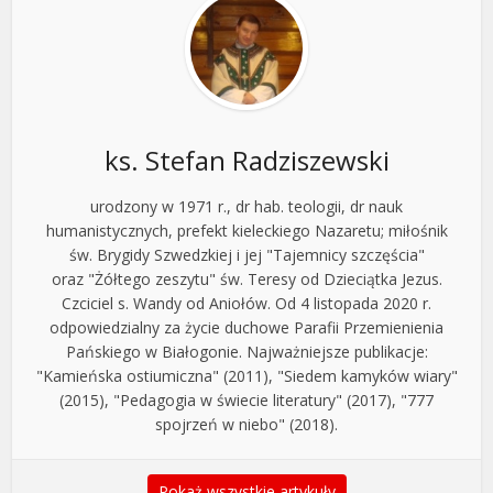
ks. Stefan Radziszewski
urodzony w 1971 r., dr hab. teologii, dr nauk
humanistycznych, prefekt kieleckiego Nazaretu; miłośnik
św. Brygidy Szwedzkiej i jej "Tajemnicy szczęścia"
oraz "Żółtego zeszytu" św. Teresy od Dzieciątka Jezus.
Czciciel s. Wandy od Aniołów. Od 4 listopada 2020 r.
odpowiedzialny za życie duchowe Parafii Przemienienia
Pańskiego w Białogonie. Najważniejsze publikacje:
"Kamieńska ostiumiczna" (2011), "Siedem kamyków wiary"
(2015), "Pedagogia w świecie literatury" (2017), "777
spojrzeń w niebo" (2018).
Pokaż wszystkie artykuły