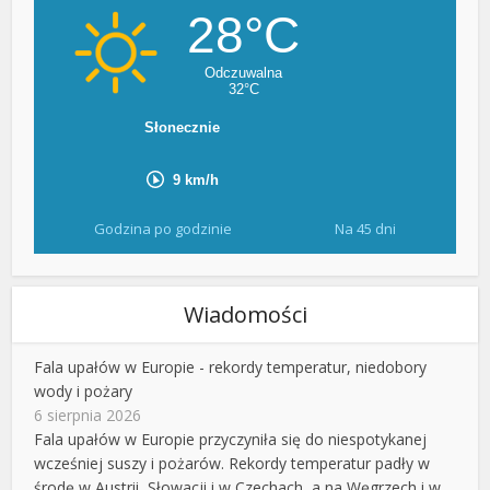
Godzina po godzinie
Na 45 dni
Wiadomości
Fala upałów w Europie - rekordy temperatur, niedobory
wody i pożary
6 sierpnia 2026
Fala upałów w Europie przyczyniła się do niespotykanej
wcześniej suszy i pożarów. Rekordy temperatur padły w
środę w Austrii, Słowacji i w Czechach, a na Węgrzech i w