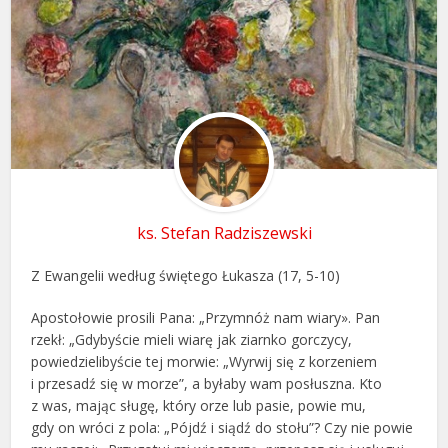
ks. Stefan Radziszewski
Z Ewangelii według świętego Łukasza (17, 5-10)
Apostołowie prosili Pana: „Przymnóż nam wiary». Pan
rzekł: „Gdybyście mieli wiarę jak ziarnko gorczycy,
powiedzielibyście tej morwie: „Wyrwij się z korzeniem
i przesadź się w morze”, a byłaby wam posłuszna. Kto
z was, mając sługę, który orze lub pasie, powie mu,
gdy on wróci z pola: „Pójdź i siądź do stołu”? Czy nie powie