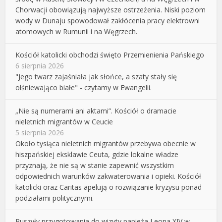
Chorwacji obowiązują najwyższe ostrzeżenia. Niski poziom
wody w Dunaju spowodował zakłócenia pracy elektrowni
atomowych w Rumunii i na Węgrzech.
Kościół katolicki obchodzi święto Przemienienia Pańskiego
6 sierpnia 2026
"Jego twarz zajaśniała jak słońce, a szaty stały się
olśniewająco białe" - czytamy w Ewangelii.
„Nie są numerami ani aktami”. Kościół o dramacie
nieletnich migrantów w Ceucie
5 sierpnia 2026
Około tysiąca nieletnich migrantów przebywa obecnie w
hiszpańskiej eksklawie Ceuta, gdzie lokalne władze
przyznają, że nie są w stanie zapewnić wszystkim
odpowiednich warunków zakwaterowania i opieki. Kościół
katolicki oraz Caritas apelują o rozwiązanie kryzysu ponad
podziałami politycznymi.
Ruszyły przygotowania do wizyty papieża Leona XIV w