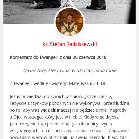
ks. Stefan Radziszewski
Komentarz do Ewangelii z dnia 20 czerwca 2018
Ojciec twój, który widzi w ukryciu, odda tobie
Z Ewangelii według świętego Mateusza (6, 1-18)
Jezus powiedział do swoich uczniów: „Strzeżcie się,
żebyście uczynków pobożnych nie wykonywali przed ludźmi
po to, aby was widzieli; inaczej nie będziecie mieli nagrody
u Ojca waszego, który jest w niebie. Kiedy więc dajesz
jałmużnę, nie trąb przed sobą, jak obłudnicy czynią
w synagogach i na ulicach, aby ich ludzie chwalili. Zaprawdę
powiadam wam: ci otrzymali już swoją nagrodę. Kiedy zaś