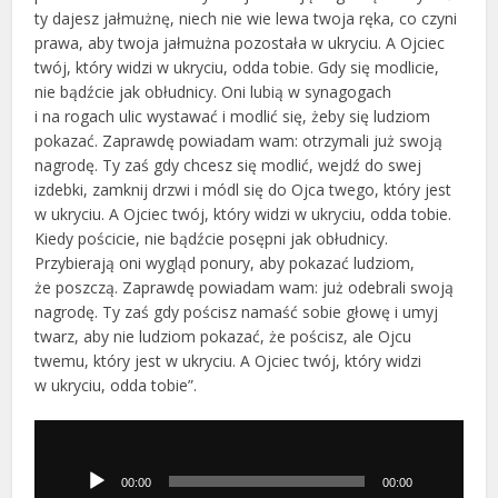
ty dajesz jałmużnę, niech nie wie lewa twoja ręka, co czyni
prawa, aby twoja jałmużna pozostała w ukryciu. A Ojciec
twój, który widzi w ukryciu, odda tobie. Gdy się modlicie,
nie bądźcie jak obłudnicy. Oni lubią w synagogach
i na rogach ulic wystawać i modlić się, żeby się ludziom
pokazać. Zaprawdę powiadam wam: otrzymali już swoją
nagrodę. Ty zaś gdy chcesz się modlić, wejdź do swej
izdebki, zamknij drzwi i módl się do Ojca twego, który jest
w ukryciu. A Ojciec twój, który widzi w ukryciu, odda tobie.
Kiedy pościcie, nie bądźcie posępni jak obłudnicy.
Przybierają oni wygląd ponury, aby pokazać ludziom,
że poszczą. Zaprawdę powiadam wam: już odebrali swoją
nagrodę. Ty zaś gdy pościsz namaść sobie głowę i umyj
twarz, aby nie ludziom pokazać, że pościsz, ale Ojcu
twemu, który jest w ukryciu. A Ojciec twój, który widzi
w ukryciu, odda tobie”.
Odtwarzacz
plików
dźwiękowych
00:00
00:00