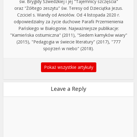
św. Brygidy Szwedzkiej i jej "Tajemnicy szczęścia"
oraz "Żółtego zeszytu" św. Teresy od Dzieciątka Jezus.
Czciciel s. Wandy od Aniołów. Od 4 listopada 2020 r.
odpowiedzialny za życie duchowe Parafii Przemienienia
Pańskiego w Białogonie. Najważniejsze publikacje:
"Kamieńska ostiumiczna" (2011), "Siedem kamyków wiary"
(2015), "Pedagogia w świecie literatury" (2017), "777
spojrzeń w niebo" (2018).
Pokaż wszystkie artykuły
Leave a Reply