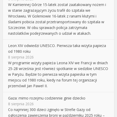
W Kamiennej Górze 15-latek został zaatakowany nożem i
w stanie zagrażającym życiu trafił do szpitala we
Wrocławiu. W Goleniowie 16-latek z ranami kłutymi i
śladami pobicia został przetransportowany do szpitala w
Szczecinie. W obu sprawach policja zatrzymała
nastolatków podejrzewanych o udział w atakach.
Leon XIV odwiedzi UNESCO. Pierwsza taka wizyta papieża
od 1980 roku
8 sierpnia 2026
W programie wizyty papieża Leona XIV we Francji w dniach
25-28 września jest również spotkanie w siedzibie UNESCO
w Paryżu. Będzie to pierwsza wizyta papieska w tym
miejscu od 1980 roku, kiedy na forum tej organizacji
przemówił Jan Paweł II.
Gaza: mimo rozejmu codziennie ginie dziecko
8 sierpnia 2026
Co najmniej 300 dzieci zginęło w Strefie Gazy od
ogłoszenia zawieszenia broni w październiku 2025 roku –