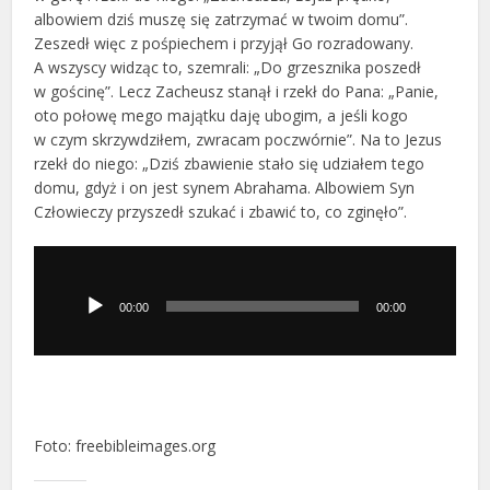
albowiem dziś muszę się zatrzymać w twoim domu”.
Zeszedł więc z pośpiechem i przyjął Go rozradowany.
A wszyscy widząc to, szemrali: „Do grzesznika poszedł
w gościnę”. Lecz Zacheusz stanął i rzekł do Pana: „Panie,
oto połowę mego majątku daję ubogim, a jeśli kogo
w czym skrzywdziłem, zwracam poczwórnie”. Na to Jezus
rzekł do niego: „Dziś zbawienie stało się udziałem tego
domu, gdyż i on jest synem Abrahama. Albowiem Syn
Człowieczy przyszedł szukać i zbawić to, co zginęło”.
Odtwarzacz
plików
dźwiękowych
00:00
00:00
Foto: freebibleimages.org