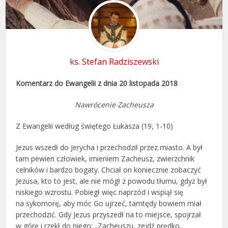
ks. Stefan Radziszewski
Komentarz do Ewangelii z dnia 20 listopada 2018
Nawrócenie Zacheusza
Z Ewangelii według świętego Łukasza (19, 1-10)
Jezus wszedł do Jerycha i przechodził przez miasto. A był
tam pewien człowiek, imieniem Zacheusz, zwierzchnik
celników i bardzo bogaty. Chciał on koniecznie zobaczyć
Jezusa, kto to jest, ale nie mógł z powodu tłumu, gdyż był
niskiego wzrostu. Pobiegł więc naprzód i wspiął się
na sykomorę, aby móc Go ujrzeć, tamtędy bowiem miał
przechodzić. Gdy Jezus przyszedł na to miejsce, spojrzał
w górę i rzekł do niego: „Zacheuszu, zejdź prędko,