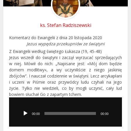
ks. Stefan Radziszewski
Komentarz do Ewangelii z dnia 20 listopada 2020
Jezus wypędza przekupniów ze świątyni
Z Ewangelii według świętego Łukasza (19, 45-48)
Jezus wszedł do świątyni i zaczął wyrzucać sprzedających
w niej. Mówił do nich: „Napisane jest: «Mój dom będzie
domem modlitwy», a wy uczyniliście z niego jaskinię
zbójców”. I nauczał codziennie w świątyni. Lecz arcykapłani
i uczeni w Piśmie oraz przywódcy ludu czyhali na Jego
życie. Tylko nie wiedzieli, co by mogli uczynić, cały lud
bowiem słuchał Go z zapartym tchem.
Odtwarzacz
plików
dźwiękowych
00:00
00:00