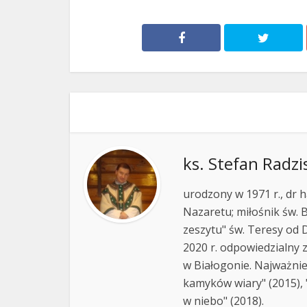
ks. Stefan Radzi
urodzony w 1971 r., dr h
Nazaretu; miłośnik św. B
zeszytu" św. Teresy od D
2020 r. odpowiedzialny 
w Białogonie. Najważnie
kamyków wiary" (2015), "
w niebo" (2018).