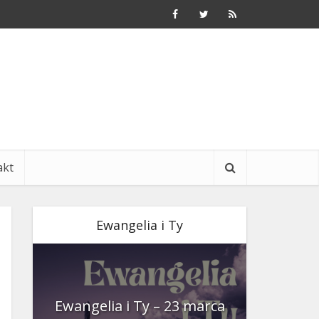
akt
Ewangelia i Ty
nia
Ewangelia i Ty – 23 marca
Ewangeli