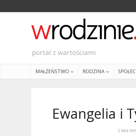
portal z wartościami
MAŁŻEŃSTWO
RODZINA
SPOŁE
Ewangelia i T
Ewangeli
2 lata te