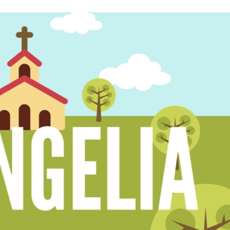
Stefan Radziszewski
ks. Stefan Radziszewski