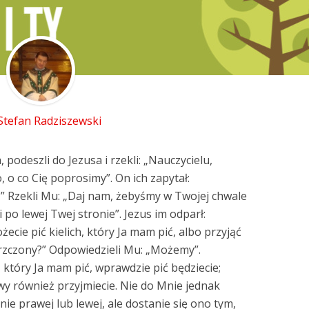
 Stefan Radziszewski
 podeszli do Jezusa i rzekli: „Nauczycielu,
 o co Cię poprosimy”. On ich zapytał:
?” Rzekli Mu: „Daj nam, żebyśmy w Twojej chwale
i po lewej Twej stronie”. Jezus im odparł:
ożecie pić kielich, który Ja mam pić, albo przyjąć
rzczony?” Odpowiedzieli Mu: „Możemy”.
h, który Ja mam pić, wprawdzie pić będziecie;
 wy również przyjmiecie. Nie do Mnie jednak
nie prawej lub lewej, ale dostanie się ono tym,