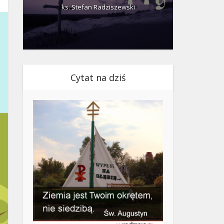
ks. Stefan Radziszewski
ks.
Cytat na dziś