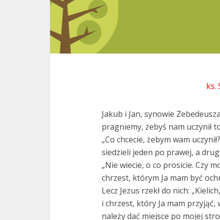
ks.
Jakub i Jan, synowie Zebedeusza,
pragniemy, żebyś nam uczynił to,
„Co chcecie, żebym wam uczynił
siedzieli jeden po prawej, a drug
„Nie wiecie, o co prosicie. Czy m
chrzest, którym Ja mam być och
Lecz Jezus rzekł do nich: „Kielic
i chrzest, który Ja mam przyjąć,
należy dać miejsce po mojej stro