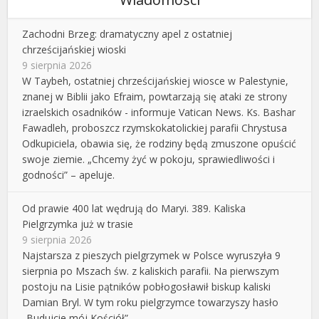
Zachodni Brzeg: dramatyczny apel z ostatniej
chrześcijańskiej wioski
9 sierpnia 2026
W Taybeh, ostatniej chrześcijańskiej wiosce w Palestynie,
znanej w Biblii jako Efraim, powtarzają się ataki ze strony
izraelskich osadników - informuje Vatican News. Ks. Bashar
Fawadleh, proboszcz rzymskokatolickiej parafii Chrystusa
Odkupiciela, obawia się, że rodziny będą zmuszone opuścić
swoje ziemie. „Chcemy żyć w pokoju, sprawiedliwości i
godności” – apeluje.
Od prawie 400 lat wędrują do Maryi. 389. Kaliska
Pielgrzymka już w trasie
9 sierpnia 2026
Najstarsza z pieszych pielgrzymek w Polsce wyruszyła 9
sierpnia po Mszach św. z kaliskich parafii. Na pierwszym
postoju na Lisie pątników pobłogosławił biskup kaliski
Damian Bryl. W tym roku pielgrzymce towarzyszy hasło
„Budujcie mój Kościół”.