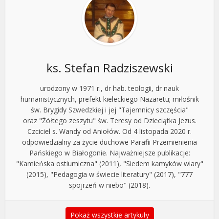
ks. Stefan Radziszewski
urodzony w 1971 r., dr hab. teologii, dr nauk
humanistycznych, prefekt kieleckiego Nazaretu; miłośnik
św. Brygidy Szwedzkiej i jej "Tajemnicy szczęścia"
oraz "Żółtego zeszytu" św. Teresy od Dzieciątka Jezus.
Czciciel s. Wandy od Aniołów. Od 4 listopada 2020 r.
odpowiedzialny za życie duchowe Parafii Przemienienia
Pańskiego w Białogonie. Najważniejsze publikacje:
"Kamieńska ostiumiczna" (2011), "Siedem kamyków wiary"
(2015), "Pedagogia w świecie literatury" (2017), "777
spojrzeń w niebo" (2018).
Pokaż wszystkie artykuły