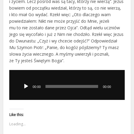
i życiem. Lecz pośród was są tacy, którzy nie wierzą”. Jezus
bowiem od początku wiedział, którzy to są, co nie wierzą,
i kto miał Go wydać. Rzekł więc: „Oto dlaczego wam
powiedziałem: Nikt nie może przyjść do Mnie, jeżeli
mu to nie zostało dane przez Ojca”. Odtąd wielu uczniów
Jego się wycofało i już z Nim nie chodziło. Rzekł więc Jezus
do Dwunastu: „Czyż i wy chcecie odejść?” Odpowiedział
Mu Szymon Piotr: „Panie, do kogóż pójdziemy? Ty masz
słowa życia wiecznego. A myśmy uwierzyli i poznali,
że Ty jesteś Świętym Boga”.
Odtwarzacz
plików
dźwiękowych
00:00
00:00
Like this:
Loading...