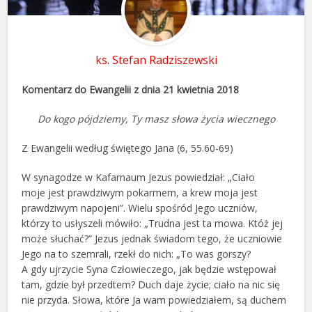
ks. Stefan Radziszewski
Komentarz do Ewangelii z dnia 21 kwietnia 2018
Do kogo pójdziemy, Ty masz słowa życia wiecznego
Z Ewangelii według świętego Jana (6, 55.60-69)
W synagodze w Kafarnaum Jezus powiedział: „Ciało
moje jest prawdziwym pokarmem, a krew moja jest
prawdziwym napojeni”. Wielu spośród Jego uczniów,
którzy to usłyszeli mówiło: „Trudna jest ta mowa. Któż jej
może słuchać?” Jezus jednak świadom tego, że uczniowie
Jego na to szemrali, rzekł do nich: „To was gorszy?
A gdy ujrzycie Syna Człowieczego, jak będzie wstępował
tam, gdzie był przedtem? Duch daje życie; ciało na nic się
nie przyda. Słowa, które Ja wam powiedziałem, są duchem