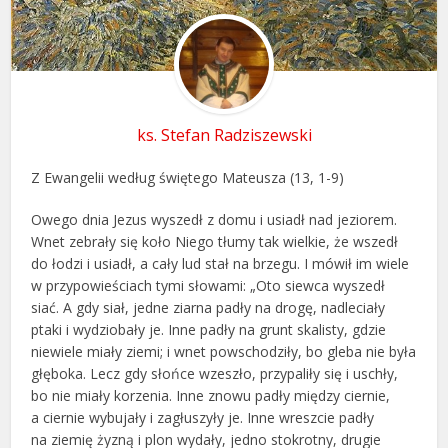
ks. Stefan Radziszewski
Z Ewangelii według świętego Mateusza (13, 1-9)
Owego dnia Jezus wyszedł z domu i usiadł nad jeziorem.
Wnet zebrały się koło Niego tłumy tak wielkie, że wszedł
do łodzi i usiadł, a cały lud stał na brzegu. I mówił im wiele
w przypowieściach tymi słowami: „Oto siewca wyszedł
siać. A gdy siał, jedne ziarna padły na drogę, nadleciały
ptaki i wydziobały je. Inne padły na grunt skalisty, gdzie
niewiele miały ziemi; i wnet powschodziły, bo gleba nie była
głęboka. Lecz gdy słońce wzeszło, przypaliły się i uschły,
bo nie miały korzenia. Inne znowu padły między ciernie,
a ciernie wybujały i zagłuszyły je. Inne wreszcie padły
na ziemię żyzną i plon wydały, jedno stokrotny, drugie