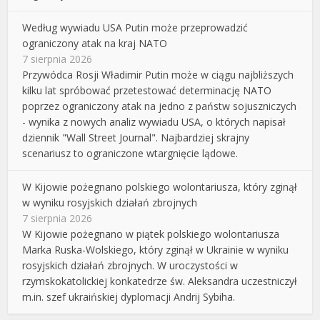
Według wywiadu USA Putin może przeprowadzić
ograniczony atak na kraj NATO
7 sierpnia 2026
Przywódca Rosji Władimir Putin może w ciągu najbliższych
kilku lat spróbować przetestować determinację NATO
poprzez ograniczony atak na jedno z państw sojuszniczych
- wynika z nowych analiz wywiadu USA, o których napisał
dziennik "Wall Street Journal". Najbardziej skrajny
scenariusz to ograniczone wtargnięcie lądowe.
W Kijowie pożegnano polskiego wolontariusza, który zginął
w wyniku rosyjskich działań zbrojnych
7 sierpnia 2026
W Kijowie pożegnano w piątek polskiego wolontariusza
Marka Ruska-Wolskiego, który zginął w Ukrainie w wyniku
rosyjskich działań zbrojnych. W uroczystości w
rzymskokatolickiej konkatedrze św. Aleksandra uczestniczył
m.in. szef ukraińskiej dyplomacji Andrij Sybiha.