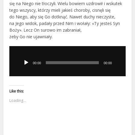
się na Niego nie tłoczyli. Wielu bowiem uzdrowił i wskutek
tego wszyscy, którzy mieli jakieś choroby, cisnęli się
do Niego, aby się Go dotknąć. Nawet duchy nieczyste,
na Jego widok, padały przed Nim i wołały: «Ty jesteś Syn
Boży». Lecz On surowo im zabraniał,
żeby Go nie ujawniały.
Odtwarzacz
plików
dźwiękowych
00:00
00:00
Like this:
Loading...