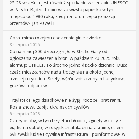
25-28 września jest również spotkanie w siedzibie UNESCO
w Paryżu. Będzie to pierwsza wizyta papieska w tym
miejscu od 1980 roku, kiedy na forum tej organizacji
przemówił Jan Paweł II.
Gaza: mimo rozejmu codziennie ginie dziecko
8 sierpnia 2026
Co najmniej 300 dzieci zginęło w Strefie Gazy od
ogłoszenia zawieszenia broni w październiku 2025 roku –
alarmuje UNICEF. To średnio jedno dziecko dziennie. Duża
część mieszkańców nadal tłoczy się na około jednej
trzeciej terytorium Strefy, wśród zniszczonych budynków,
gruzów i odpadów.
Trzylatek i jego dziadkowie nie żyją, rodzice i brat ranni.
Rosja znowu zabija ukraińskich cywilów
8 sierpnia 2026
Cztery osoby, w tym trzyletni chłopiec, zginęły w nocy z
piątku na sobotę w rosyjskich atakach na Ukrainę; celem
byli zwykli ludzie i cywilna infrastruktura - poinformował w