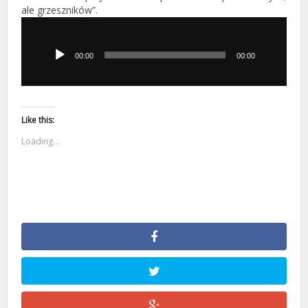
ale grzeszników”.
Odtwarzacz
plików
dźwiękowych
00:00
00:00
Like this:
Loading...