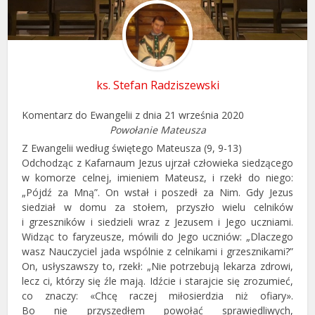
ks. Stefan Radziszewski
Komentarz do Ewangelii z dnia 21 września 2020
Powołanie Mateusza
Z Ewangelii według świętego Mateusza (9, 9-13)
Odchodząc z Kafarnaum Jezus ujrzał człowieka siedzącego
w komorze celnej, imieniem Mateusz, i rzekł do niego:
„Pójdź za Mną”. On wstał i poszedł za Nim. Gdy Jezus
siedział w domu za stołem, przyszło wielu celników
i grzeszników i siedzieli wraz z Jezusem i Jego uczniami.
Widząc to faryzeusze, mówili do Jego uczniów: „Dlaczego
wasz Nauczyciel jada wspólnie z celnikami i grzesznikami?”
On, usłyszawszy to, rzekł: „Nie potrzebują lekarza zdrowi,
lecz ci, którzy się źle mają. Idźcie i starajcie się zrozumieć,
co znaczy: «Chcę raczej miłosierdzia niż ofiary».
Bo nie przyszedłem powołać sprawiedliwych,