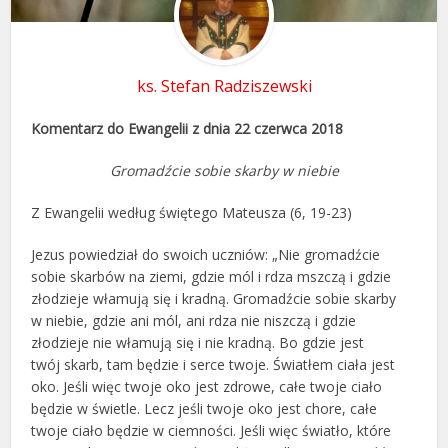
ks. Stefan Radziszewski
Komentarz do Ewangelii z dnia 22 czerwca 2018
Gromadźcie sobie skarby w niebie
Z Ewangelii według świętego Mateusza (6, 19-23)
Jezus powiedział do swoich uczniów: „Nie gromadźcie
sobie skarbów na ziemi, gdzie mól i rdza mszczą i gdzie
złodzieje włamują się i kradną. Gromadźcie sobie skarby
w niebie, gdzie ani mól, ani rdza nie niszczą i gdzie
złodzieje nie włamują się i nie kradną. Bo gdzie jest
twój skarb, tam będzie i serce twoje. Światłem ciała jest
oko. Jeśli więc twoje oko jest zdrowe, całe twoje ciało
będzie w świetle. Lecz jeśli twoje oko jest chore, całe
twoje ciało będzie w ciemności. Jeśli więc światło, które