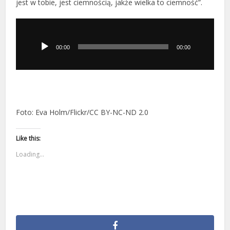
jest w tobie, jest ciemnością, jakże wielka to ciemność”.
Odtwarzacz
plików
dźwiękowych
00:00
00:00
Foto: Eva Holm/Flickr/CC BY-NC-ND 2.0
Like this:
Loading...