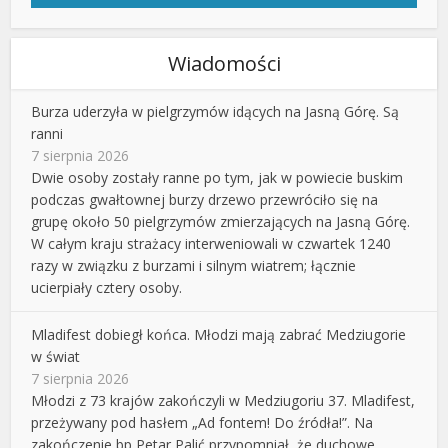
Wiadomości
Burza uderzyła w pielgrzymów idących na Jasną Górę. Są
ranni
7 sierpnia 2026
Dwie osoby zostały ranne po tym, jak w powiecie buskim
podczas gwałtownej burzy drzewo przewróciło się na
grupę około 50 pielgrzymów zmierzających na Jasną Górę.
W całym kraju strażacy interweniowali w czwartek 1240
razy w związku z burzami i silnym wiatrem; łącznie
ucierpiały cztery osoby.
Mladifest dobiegł końca. Młodzi mają zabrać Medziugorie
w świat
7 sierpnia 2026
Młodzi z 73 krajów zakończyli w Medziugoriu 37. Mladifest,
przeżywany pod hasłem „Ad fontem! Do źródła!”. Na
zakończenie bp Petar Palić przypomniał, że duchowe