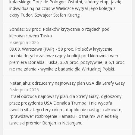
kolarskiego Tour de Pologne. Ostatni, siódmy etap, jazdę
indywidualną na czas w Wieliczce wygrał jego kolega z
ekipy Tudor, Szwajcar Stefan Kueng.
Sondaż: 58 proc. Polaków krytycznie o rządach pod
kierownictwem Tuska
9 sierpnia 2026
09.08. Warszawa (PAP) - 58 proc. Polaków krytycznie
ocenia dotychczasowe rządy koalicji pod kierownictwem
premiera Donalda Tuska, 35,9 proc. pozytywnie, a 6,1 proc.
nie ma zdania - wynika z badania dla Wirtualnej Polski.
Netanjahu: odrzucamy najnowszy plan USA dla Strefy Gazy
9 sierpnia 2026
Izrael odrzuca najnowszy plan dla Strefy Gazy, ogłoszony
przez prezydenta USA Donalda Trumpa, i nie wycofa
swoich sił z tego terytorium, dopóki nie nastąpi całkowite,
"prawdziwe" rozbrojenie Hamasu - oznajmił w niedzielę
izraelski premier Benjamin Netanjahu.