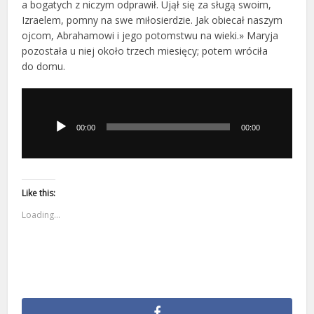
a bogatych z niczym odprawił. Ujął się za sługą swoim,
Izraelem, pomny na swe miłosierdzie. Jak obiecał naszym
ojcom, Abrahamowi i jego potomstwu na wieki.» Maryja
pozostała u niej około trzech miesięcy; potem wróciła
do domu.
Odtwarzacz
plików
dźwiękowych
00:00
00:00
Like this:
Loading...