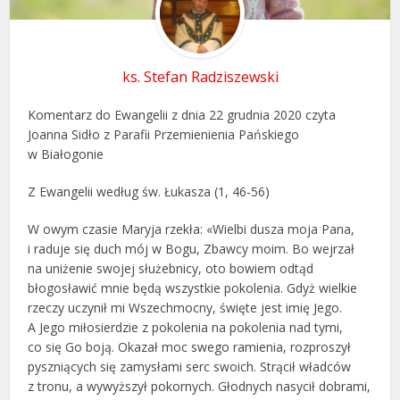
ks. Stefan Radziszewski
Komentarz do Ewangelii z dnia 22 grudnia 2020 czyta
Joanna Sidło z Parafii Przemienienia Pańskiego
w Białogonie
Z Ewangelii według św. Łukasza (1, 46-56)
W owym czasie Maryja rzekła: «Wielbi dusza moja Pana,
i raduje się duch mój w Bogu, Zbawcy moim. Bo wejrzał
na uniżenie swojej służebnicy, oto bowiem odtąd
błogosławić mnie będą wszystkie pokolenia. Gdyż wielkie
rzeczy uczynił mi Wszechmocny, święte jest imię Jego.
A Jego miłosierdzie z pokolenia na pokolenia nad tymi,
co się Go boją. Okazał moc swego ramienia, rozproszył
pyszniących się zamysłami serc swoich. Strącił władców
z tronu, a wywyższył pokornych. Głodnych nasycił dobrami,