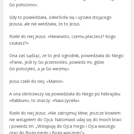
Go położono».
Gdy to powiedziała, odwróciła się i ujrzała stojącego
Jezusa, ale nie wiedziała, że to Jezus.
Rzekł do niej Jezus: «Niewiasto, czemu płaczesz? Kogo
szukasz?».
Ona zaś sądząc, że to jest ogrodnik, powiedziała do Niego:
«Panie, jeśli ty Go przeniosłeś, powiedz mi, gdzie
Go położyłeś, a ja Go wezmę».
Jezus rzekł do niej: «Mario!».
A ona obróciwszy się powiedziała do Niego po hebrajsku:
«Rabbuni», to znaczy: «Nauczycielu».
Rzekł do niej Jezus: «Nie zatrzymuj Mnie; jeszcze bowiem
nie wstąpiłem do Ojca. Natomiast udaj się do moich braci
i powiedz im: „Wstępuję do Ojca mego i Ojca waszego
oraz do Boga mego i Boga waszego”».