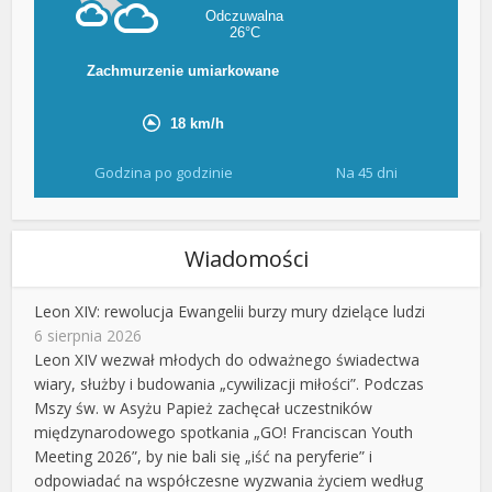
Godzina po godzinie
Na 45 dni
Wiadomości
Leon XIV: rewolucja Ewangelii burzy mury dzielące ludzi
6 sierpnia 2026
Leon XIV wezwał młodych do odważnego świadectwa
wiary, służby i budowania „cywilizacji miłości”. Podczas
Mszy św. w Asyżu Papież zachęcał uczestników
międzynarodowego spotkania „GO! Franciscan Youth
Meeting 2026”, by nie bali się „iść na peryferie” i
odpowiadać na współczesne wyzwania życiem według