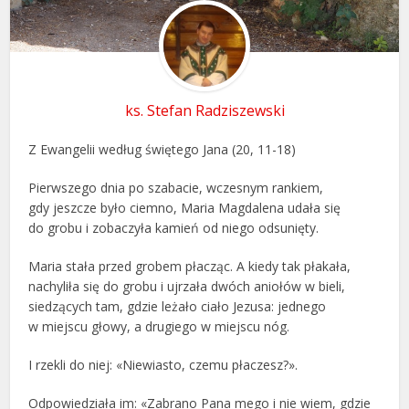
ks. Stefan Radziszewski
Z Ewangelii według świętego Jana (20, 11-18)
Pierwszego dnia po szabacie, wczesnym rankiem,
gdy jeszcze było ciemno, Maria Magdalena udała się
do grobu i zobaczyła kamień od niego odsunięty.
Maria stała przed grobem płacząc. A kiedy tak płakała,
nachyliła się do grobu i ujrzała dwóch aniołów w bieli,
siedzących tam, gdzie leżało ciało Jezusa: jednego
w miejscu głowy, a drugiego w miejscu nóg.
I rzekli do niej: «Niewiasto, czemu płaczesz?».
Odpowiedziała im: «Zabrano Pana mego i nie wiem, gdzie