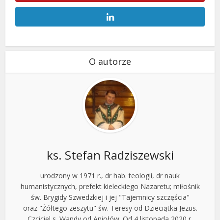
O autorze
ks. Stefan Radziszewski
urodzony w 1971 r., dr hab. teologii, dr nauk
humanistycznych, prefekt kieleckiego Nazaretu; miłośnik
św. Brygidy Szwedzkiej i jej "Tajemnicy szczęścia"
oraz "Żółtego zeszytu" św. Teresy od Dzieciątka Jezus.
Czciciel s. Wandy od Aniołów. Od 4 listopada 2020 r.