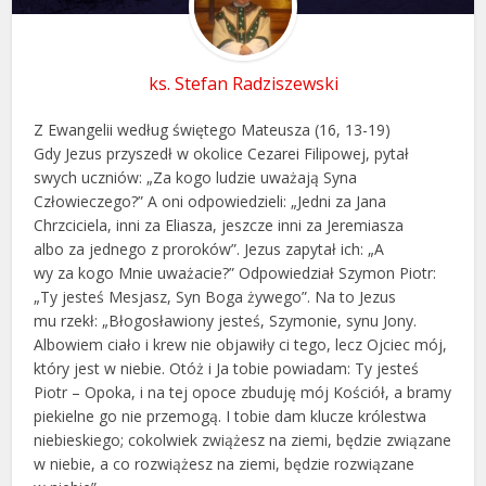
ks. Stefan Radziszewski
Z Ewangelii według świętego Mateusza (16, 13-19)
Gdy Jezus przyszedł w okolice Cezarei Filipowej, pytał
swych uczniów: „Za kogo ludzie uważają Syna
Człowieczego?” A oni odpowiedzieli: „Jedni za Jana
Chrzciciela, inni za Eliasza, jeszcze inni za Jeremiasza
albo za jednego z proroków”. Jezus zapytał ich: „A
wy za kogo Mnie uważacie?” Odpowiedział Szymon Piotr:
„Ty jesteś Mesjasz, Syn Boga żywego”. Na to Jezus
mu rzekł: „Błogosławiony jesteś, Szymonie, synu Jony.
Albowiem ciało i krew nie objawiły ci tego, lecz Ojciec mój,
który jest w niebie. Otóż i Ja tobie powiadam: Ty jesteś
Piotr – Opoka, i na tej opoce zbuduję mój Kościół, a bramy
piekielne go nie przemogą. I tobie dam klucze królestwa
niebieskiego; cokolwiek zwiążesz na ziemi, będzie związane
w niebie, a co rozwiążesz na ziemi, będzie rozwiązane