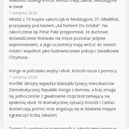
Mladifest dobiegł końca. Młodzi mają zabrać Medziugorie
w świat
7 sierpnia 2026
Młodzi z 73 krajów zakończyli w Medziugoriu 37. Mladifest,
przeżywany pod hasłem „Ad fontem! Do źródła!”. Na
zakończenie bp Petar Palić przypomniał, że duchowe
doświadczenie festiwalu nie może pozostać jedynie
wspomnieniem, a jego uczestnicy mają wrócić do swoich
rodzin i wspólnot jako budowniczowie pokoju i świadkowie
Chrystusa.
Kongo w potrzasku wojny i eboli. Kościół rusza z pomocą
7 sierpnia 2026
Konflikt zbrojny wypędza dziesiątki tysięcy mieszkańców
Demokratycznej Republiki Konga z domów, a kraj zmaga
się jednocześnie z gwałtownie rozprzestrzeniającą się
epidemią eboli. W dramatycznej sytuacji Kościół i Caritas
dostarczają pomoc oraz angażują się w działania mające
ograniczyć liczbę zakażeń.
Trump: Są postępy w rozmowach o zakończeniu wojny w