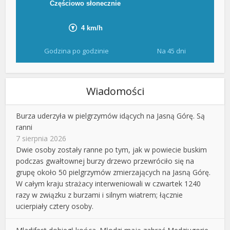
Godzina po godzinie
Na 45 dni
Wiadomości
Burza uderzyła w pielgrzymów idących na Jasną Górę. Są
ranni
7 sierpnia 2026
Dwie osoby zostały ranne po tym, jak w powiecie buskim
podczas gwałtownej burzy drzewo przewróciło się na
grupę około 50 pielgrzymów zmierzających na Jasną Górę.
W całym kraju strażacy interweniowali w czwartek 1240
razy w związku z burzami i silnym wiatrem; łącznie
ucierpiały cztery osoby.