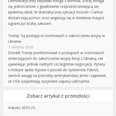
Demokratycznej Republiki Konga z domów, a kraj zmaga
się jednocześnie z gwałtownie rozprzestrzeniającą się
epidemią eboli. W dramatycznej sytuacji Kościół i Caritas
dostarczają pomoc oraz angażują się w działania mające
ograniczyć liczbę zakażeń.
Trump: Są postępy w rozmowach o zakończeniu wojny w
Ukrainie
7 sierpnia 2026
Donald Trump poinformował o postępach w rozmowach
zmierzających do zakończenia wojny Rosji z Ukrainą, nie
ujawniając jednak żadnych szczegółów negocjacji. Pytany
o kolejne apele Kijowa o pociski do systemów Patriot,
zwrócił uwagę na potrzeby amerykańskiej armii i zapewnił,
że USA uzupełniają zużywane zapasy uzbrojenia.
Zobacz artykuł z przeszłości
marzec 2025
(1)