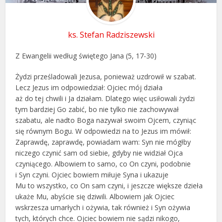
ks. Stefan Radziszewski
Z Ewangelii według świętego Jana (5, 17-30)
Żydzi prześladowali Jezusa, ponieważ uzdrowił w szabat.
Lecz Jezus im odpowiedział: Ojciec mój działa
aż do tej chwili i Ja działam. Dlatego więc usiłowali żydzi
tym bardziej Go zabić, bo nie tylko nie zachowywał
szabatu, ale nadto Boga nazywał swoim Ojcem, czyniąc
się równym Bogu. W odpowiedzi na to Jezus im mówił:
Zaprawdę, zaprawdę, powiadam wam: Syn nie mógłby
niczego czynić sam od siebie, gdyby nie widział Ojca
czyniącego. Albowiem to samo, co On czyni, podobnie
i Syn czyni. Ojciec bowiem miłuje Syna i ukazuje
Mu to wszystko, co On sam czyni, i jeszcze większe dzieła
ukaże Mu, abyście się dziwili. Albowiem jak Ojciec
wskrzesza umarłych i ożywia, tak również i Syn ożywia
tych, których chce. Ojciec bowiem nie sądzi nikogo,