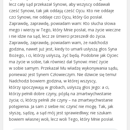
lecz cały sąd przekazał Synowi, aby wszyscy oddawali
cześć Synowi, tak jak oddają cześć Ojcu. Kto nie oddaje
czci Synowi, nie oddaje czci Ojcu, który Go posłał.
Zaprawdę, zaprawdę, powiadam wam: Kto słucha słowa
mego i wierzy w Tego, który Mnie posłał, ma życie wieczne
i nie idzie na sąd, lecz ze śmierci przeszedł do życia.
Zaprawdę, zaprawdę, powiadam wam, że nadchodzi
godzina, nawet już jest, kiedy to umarli usłyszą głos Syna
Bożego, i ci, którzy usłyszą, żyć będą. Podobnie jak Ojciec
ma życie w sobie, tak również dał Synowi: mieć życie
w sobie samym. Przekazał Mu władzę wykonywania sądu,
ponieważ jest Synem Człowieczym. Nie dziwcie się temu!
Nadchodzi bowiem godzina, w której wszyscy,
którzy spoczywają w grobach, usłyszą głos Jego: a ci,
którzy pełnili dobre czyny, pójdą na zmartwychwstanie
życia; ci, którzy pełnili złe czyny – na zmartwychwstanie
potępienia. Ja sam z siebie nic czynić nie mogę. Tak, jak
słyszę, sądzę, a sąd mój jest sprawiedliwy; nie szukam
bowiem własnej woli, lecz woli Tego, który Mnie posłał.