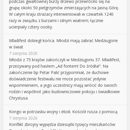
podczas gwałtownej burzy drzewo przewróciło się na
grupę około 50 pielgrzymów zmierzających na Jasną Górę.
W całym kraju strażacy interweniowali w czwartek 1240
razy w związku z burzami i silnym wiatrem; łącznie
ucierpiały cztery osoby.
Mladifest dobiegł końca. Młodzi mają zabrać Medziugorie
w świat
7 sierpnia 2026
Młodzi z 73 krajów zakończyli w Medziugoriu 37. Mladifest,
przeżywany pod hasłem „Ad fontem! Do źródła!”. Na
zakończenie bp Petar Palić przypomniał, że duchowe
doświadczenie festiwalu nie może pozostać jedynie
wspomnieniem, a jego uczestnicy mają wrócić do swoich
rodzin i wspólnot jako budowniczowie pokoju i świadkowie
Chrystusa.
Kongo w potrzasku wojny i eboli. Kościół rusza z pomocą
7 sierpnia 2026
Konflikt zbrojny wypędza dziesiątki tysięcy mieszkańców