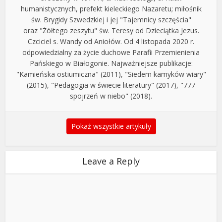
humanistycznych, prefekt kieleckiego Nazaretu; miłośnik
św. Brygidy Szwedzkiej i jej "Tajemnicy szczęścia"
oraz "Żółtego zeszytu" św. Teresy od Dzieciątka Jezus.
Czciciel s. Wandy od Aniołów. Od 4 listopada 2020 r.
odpowiedzialny za życie duchowe Parafii Przemienienia
Pańskiego w Białogonie. Najważniejsze publikacje:
"Kamieńska ostiumiczna" (2011), "Siedem kamyków wiary"
(2015), "Pedagogia w świecie literatury" (2017), "777
spojrzeń w niebo" (2018).
Pokaż wszystkie artykuły
Leave a Reply