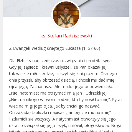
ks. Stefan Radziszewski
Z Ewangelii według świętego Łukasza (1, 57-66)
Dla Elżbiety nadszedł czas rozwiązania i urodziła syna.
Gdy jej sąsiedzi i krewni usłyszeli, że Pan okazał jej
tak wielkie miłosierdzie, cieszyli się z nią razem. Ósmego
dnia przyszli, aby obrzezać dziecię, i chcieli mu dać imię
ojca jego, Zachariasza. Ale matka jego odpowiedziała:
„Nie, natomiast ma otrzymać imię Jan”. Odrzekli jej:
„Nie ma nikogo w twoim rodzie, kto by nosił to imię”. Pytali
więc na migi jego ojca, jak by chciał go nazwać.
On zażądał tabliczki i napisał: „Jan będzie mu na imię”.
I zdumieli się wszyscy. A natychmiast otworzyły się jego
usta i rozwiązał się jego język, i mówił, błogosławiąc Boga.
Wtedy strach padł na wszystkich ich sąsiadów. W całej