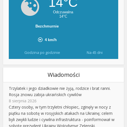
Godzina po godzinie
Na 45 dni
Wiadomości
Trzylatek i jego dziadkowie nie żyją, rodzice i brat ranni.
Rosja znowu zabija ukraińskich cywilów
8 sierpnia 2026
Cztery osoby, w tym trzyletni chłopiec, zginęły w nocy z
piątku na sobotę w rosyjskich atakach na Ukrainę; celem
byli zwykli ludzie i cywilna infrastruktura - poinformował w
sobotę prezydent Ukrainy Wołodymyr Zełenski.