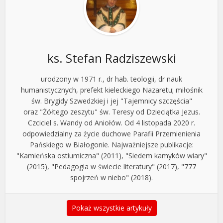
ks. Stefan Radziszewski
urodzony w 1971 r., dr hab. teologii, dr nauk
humanistycznych, prefekt kieleckiego Nazaretu; miłośnik
św. Brygidy Szwedzkiej i jej "Tajemnicy szczęścia"
oraz "Żółtego zeszytu" św. Teresy od Dzieciątka Jezus.
Czciciel s. Wandy od Aniołów. Od 4 listopada 2020 r.
odpowiedzialny za życie duchowe Parafii Przemienienia
Pańskiego w Białogonie. Najważniejsze publikacje:
"Kamieńska ostiumiczna" (2011), "Siedem kamyków wiary"
(2015), "Pedagogia w świecie literatury" (2017), "777
spojrzeń w niebo" (2018).
Pokaż wszystkie artykuły