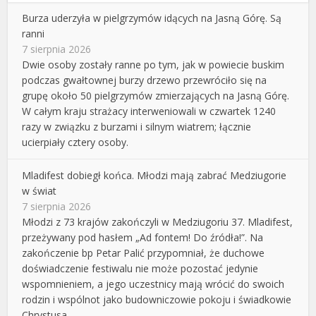
Burza uderzyła w pielgrzymów idących na Jasną Górę. Są
ranni
7 sierpnia 2026
Dwie osoby zostały ranne po tym, jak w powiecie buskim
podczas gwałtownej burzy drzewo przewróciło się na
grupę około 50 pielgrzymów zmierzających na Jasną Górę.
W całym kraju strażacy interweniowali w czwartek 1240
razy w związku z burzami i silnym wiatrem; łącznie
ucierpiały cztery osoby.
Mladifest dobiegł końca. Młodzi mają zabrać Medziugorie
w świat
7 sierpnia 2026
Młodzi z 73 krajów zakończyli w Medziugoriu 37. Mladifest,
przeżywany pod hasłem „Ad fontem! Do źródła!”. Na
zakończenie bp Petar Palić przypomniał, że duchowe
doświadczenie festiwalu nie może pozostać jedynie
wspomnieniem, a jego uczestnicy mają wrócić do swoich
rodzin i wspólnot jako budowniczowie pokoju i świadkowie
Chrystusa.