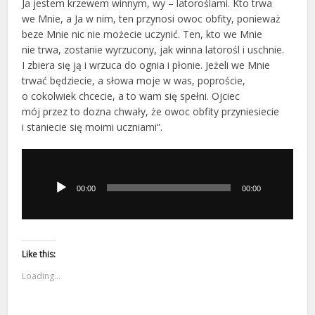
Ja jestem krzewem winnym, wy – latoroślami. Kto trwa
we Mnie, a Ja w nim, ten przynosi owoc obfity, ponieważ
beze Mnie nic nie możecie uczynić. Ten, kto we Mnie
nie trwa, zostanie wyrzucony, jak winna latorośl i uschnie.
I zbiera się ją i wrzuca do ognia i płonie. Jeżeli we Mnie
trwać będziecie, a słowa moje w was, poproście,
o cokolwiek chcecie, a to wam się spełni. Ojciec
mój przez to dozna chwały, że owoc obfity przyniesiecie
i staniecie się moimi uczniami”.
Odtwarzacz
plików
dźwiękowych
00:00
00:00
Like this:
Loading...