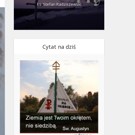
ks. Stefan Radziszewski
ks.
Cytat na dziś