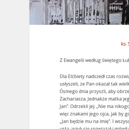
ks.
Z Ewangelii według świętego Łuk
Dla Elżbiety nadszedł czas rozwią
usłyszeli, że Pan okazał tak wielk
Ósmego dnia przyszli, aby obrzeza
Zachariasza. Jednakże matka jeg
Jan”. Odrzekli jej: „Nie ma nikogo
więc znakami jego ojca, jak by go
„Jan będzie mu na imię”. I wszysc
usta, język się rozwiązał i mówił