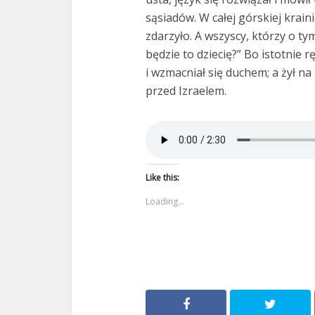
sąsiadów. W całej górskiej krain
zdarzyło. A wszyscy, którzy o tym 
będzie to dziecię?” Bo istotnie r
i wzmacniał się duchem; a żył na
przed Izraelem.
Like this:
Loading...