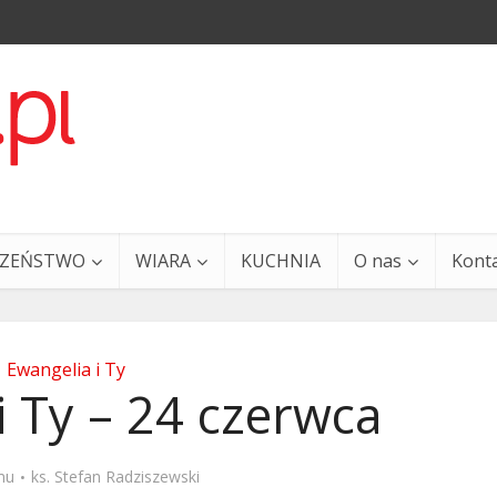
CZEŃSTWO
WIARA
KUCHNIA
O nas
Kont
Ewangelia i Ty
i Ty – 24 czerwca
a i Ty – 29 grudnia
Ewangelia i Ty – 27 grud
mu
ks. Stefan Radziszewski