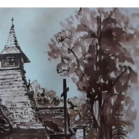
Stefan Radziszewski
ks. Stefan Radziszewski