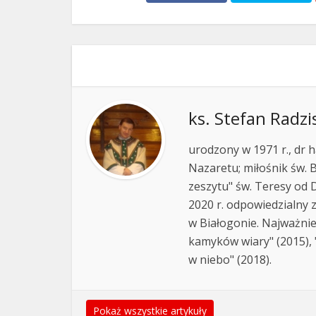
ks. Stefan Radzi
urodzony w 1971 r., dr h
Nazaretu; miłośnik św. B
zeszytu" św. Teresy od D
2020 r. odpowiedzialny 
w Białogonie. Najważnie
kamyków wiary" (2015), "
w niebo" (2018).
Pokaż wszystkie artykuły