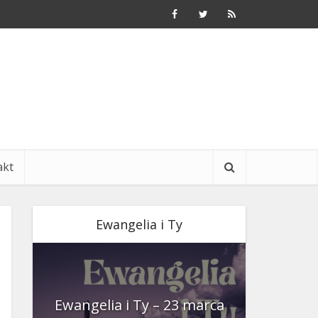
akt
Ewangelia i Ty
nia
Ewangelia i Ty – 23 marca
Ewangeli