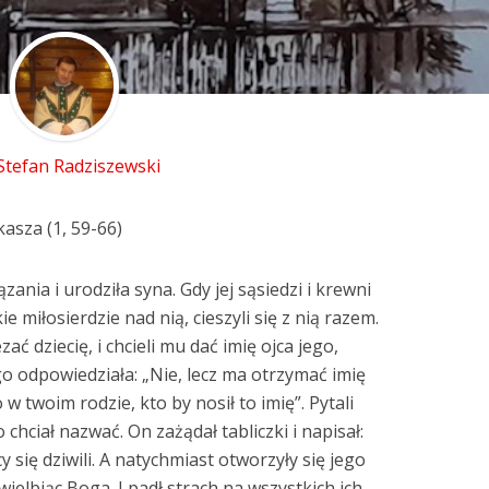
 Stefan Radziszewski
asza (1, 59-66)
zania i urodziła syna. Gdy jej sąsiedzi i krewni
ie miłosierdzie nad nią, cieszyli się z nią razem.
ć dziecię, i chcieli mu dać imię ojca jego,
o odpowiedziała: „Nie, lecz ma otrzymać imię
 w twoim rodzie, kto by nosił to imię”. Pytali
 chciał nazwać. On zażądał tabliczki i napisał:
y się dziwili. A natychmiast otworzyły się jego
 wielbiąc Boga. I padł strach na wszystkich ich