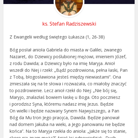
ks. Stefan Radziszewski
Z Ewangelii według świętego Łukasza (1, 26-38)
Bóg posłał anioła Gabriela do miasta w Galilei, zwanego
Nazaret, do Dziewicy poślubionej mężowi, imieniem Józef,
z rodu Dawida; a Dziewicy było na imię Maryja. Anioł
wszedł do Niej i rzekł: „Bądź pozdrowiona, pełna łaski, Pan
z Tobą, błogosławiona jesteś między niewiastami”. Ona
zmieszała się na te słowa i rozważała, co miałoby znaczyć
to pozdrowienie. Lecz anioł rzekł do Niej: „Nie bój się,
Maryjo, znalazłaś bowiem łaskę u Boga. Oto poczniesz
i porodzisz Syna, któremu nadasz imię Jezus. Będzie
On wielki i będzie nazwany Synem Najwyższego, a Pan
Bóg da Mu tron Jego praojca, Dawida. Będzie panował
nad domem Jakuba na wieki, a Jego panowaniu nie będzie
końca”. Na to Maryja rzekła do anioła: „Jakże się to stanie,
skoro nie znam męża?” Anioł Jej odpowiedział: „Duch