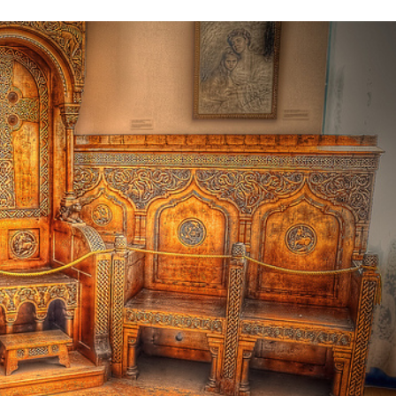
Stefan Radziszewski
ks. Stefan Radziszewski