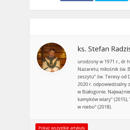
ks. Stefan Radzi
urodzony w 1971 r., dr h
Nazaretu; miłośnik św. B
zeszytu" św. Teresy od D
2020 r. odpowiedzialny 
w Białogonie. Najważnie
kamyków wiary" (2015), "
w niebo" (2018).
Pokaż wszystkie artykuły