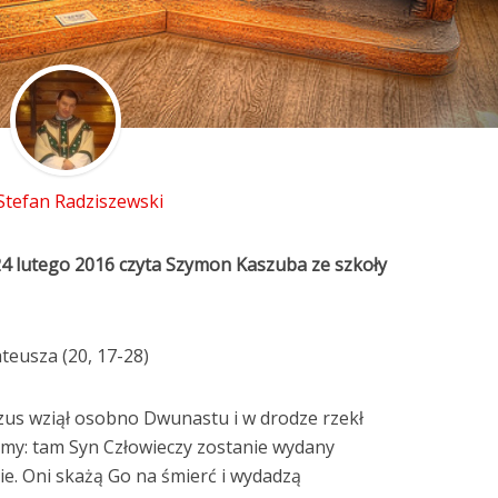
 Stefan Radziszewski
24 lutego 2016 czyta
Szymon Kaszuba
ze szkoły
teusza (20, 17-28)
ezus wziął osobno Dwunastu i w drodze rzekł
limy: tam Syn Człowieczy zostanie wydany
e. Oni skażą Go na śmierć i wydadzą