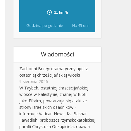
Godzina po godzinie
Na 45 dni
Wiadomości
Zachodni Brzeg: dramatyczny apel z
ostatniej chrześcijańskiej wioski
9 sierpnia 2026
W Taybeh, ostatniej chrześcijańskiej
wiosce w Palestynie, znanej w Biblii
jako Efraim, powtarzają się ataki ze
strony izraelskich osadników -
informuje Vatican News. Ks. Bashar
Fawadleh, proboszcz rzymskokatolickiej
parafii Chrystusa Odkupiciela, obawia