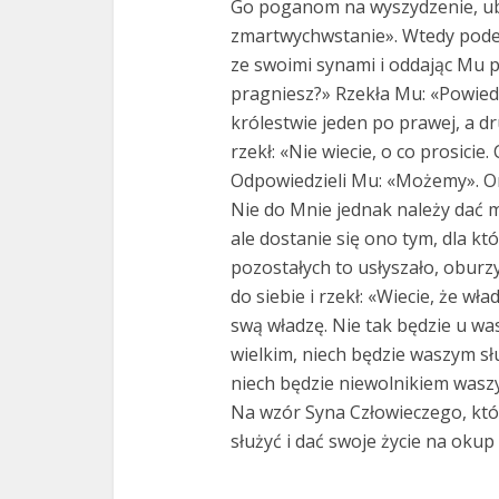
Go poganom na wyszydzenie, ubi
zmartwychwstanie». Wtedy pod
ze swoimi synami i oddając Mu po
pragniesz?» Rzekła Mu: «Powiedz
królestwie jeden po prawej, a d
rzekł: «Nie wiecie, o co prosicie.
Odpowiedzieli Mu: «Możemy». On r
Nie do Mnie jednak należy dać mi
ale dostanie się ono tym, dla kt
pozostałych to usłyszało, oburzyl
do siebie i rzekł: «Wiecie, że wł
swą władzę. Nie tak będzie u was
wielkim, niech będzie waszym sł
niech będzie niewolnikiem wasz
Na wzór Syna Człowieczego, któr
służyć i dać swoje życie na okup 