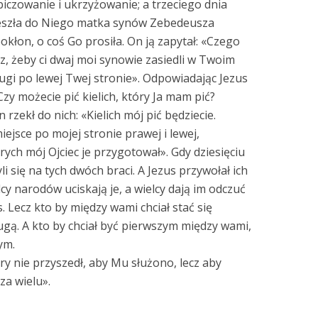
czowanie i ukrzyżowanie; a trzeciego dnia
eszła do Niego matka synów Zebedeusza
kłon, o coś Go prosiła. On ją zapytał: «Czego
, żeby ci dwaj moi synowie zasiedli w Twoim
rugi po lewej Twej stronie». Odpowiadając Jezus
 Czy możecie pić kielich, który Ja mam pić?
zekł do nich: «Kielich mój pić będziecie.
ejsce po mojej stronie prawej i lewej,
órych mój Ojciec je przygotował». Gdy dziesięciu
i się na tych dwóch braci. A Jezus przywołał ich
adcy narodów uciskają je, a wielcy dają im odczuć
. Lecz kto by między wami chciał stać się
ugą. A kto by chciał być pierwszym między wami,
ym.
y nie przyszedł, aby Mu służono, lecz aby
za wielu».