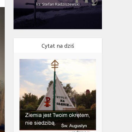
ks. Stefan Radziszewski
ks.
Cytat na dziś