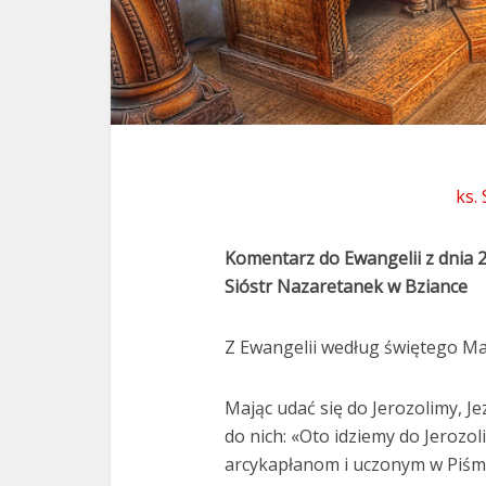
ks.
Komentarz do Ewangelii z dnia 
Sióstr Nazaretanek w Bziance
Z Ewangelii według świętego Ma
Mając udać się do Jerozolimy, J
do nich: «Oto idziemy do Jerozo
arcykapłanom i uczonym w Piśmi