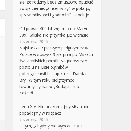
się, że rodziny będą zmuszone opuścić
swoje ziemie. „Chcemy żyć w pokoju,
sprawiedliwości i godności” – apeluje.
Od prawie 400 lat wędrują do Maryi.
389. Kaliska Pielgrzymka już w trasie
9 sierpnia 2026
Najstarsza z pieszych pielgrzymek w
Polsce wyruszyła 9 sierpnia po Mszach
św. z kaliskich parafii. Na pierwszym
postoju na Lisie pątników
pobłogosławił biskup kaliski Damian
Bryl. W tym roku pielgrzymce
towarzyszy hasło „Budujcie mój
Kościół”.
Leon XIV: Nie przeceniajmy sił ani nie
popadajmy w rozpacz
9 sierpnia 2026
O tym, „abyśmy nie wynosili się z