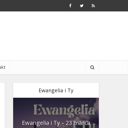
akt
Ewangelia i Ty
nia
Ewangelia i Ty – 23 marca
Ewangeli