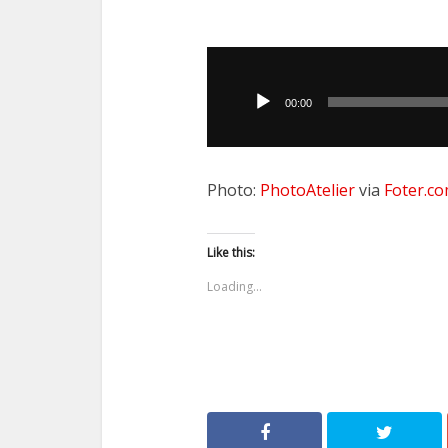
Odtwarzacz
plików
00:00
dźwiękowych
Photo:
PhotoAtelier
via
Foter.c
Like this:
Loading...