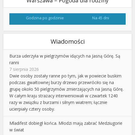
Warszawa – Pogoda dla rodziny
Godzina po godzinie
Na 45 dni
Wiadomości
Burza uderzyła w pielgrzymów idących na Jasną Górę. Są
ranni
7 sierpnia 2026
Dwie osoby zostały ranne po tym, jak w powiecie buskim
podczas gwałtownej burzy drzewo przewróciło się na
grupę około 50 pielgrzymów zmierzających na Jasną Górę.
W całym kraju strażacy interweniowali w czwartek 1240
razy w związku z burzami i silnym wiatrem; łącznie
ucierpiały cztery osoby.
Mladifest dobiegł końca. Młodzi mają zabrać Medziugorie
w świat