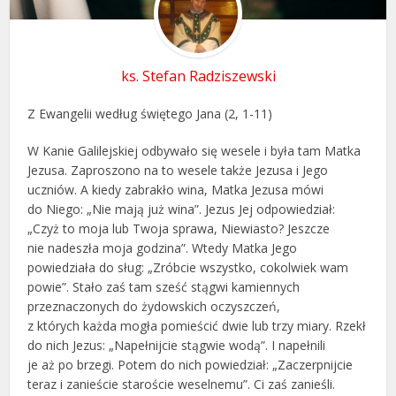
ks. Stefan Radziszewski
Z Ewangelii według świętego Jana (2, 1-11)
W Kanie Galilejskiej odbywało się wesele i była tam Matka
Jezusa. Zaproszono na to wesele także Jezusa i Jego
uczniów. A kiedy zabrakło wina, Matka Jezusa mówi
do Niego: „Nie mają już wina”. Jezus Jej odpowiedział:
„Czyż to moja lub Twoja sprawa, Niewiasto? Jeszcze
nie nadeszła moja godzina”. Wtedy Matka Jego
powiedziała do sług: „Zróbcie wszystko, cokolwiek wam
powie”. Stało zaś tam sześć stągwi kamiennych
przeznaczonych do żydowskich oczyszczeń,
z których każda mogła pomieścić dwie lub trzy miary. Rzekł
do nich Jezus: „Napełnijcie stągwie wodą”. I napełnili
je aż po brzegi. Potem do nich powiedział: „Zaczerpnijcie
teraz i zanieście staroście weselnemu”. Ci zaś zanieśli.