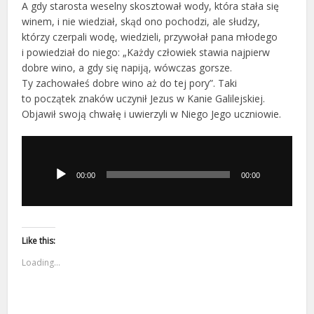
A gdy starosta weselny skosztował wody, która stała się
winem, i nie wiedział, skąd ono pochodzi, ale słudzy,
którzy czerpali wodę, wiedzieli, przywołał pana młodego
i powiedział do niego: „Każdy człowiek stawia najpierw
dobre wino, a gdy się napiją, wówczas gorsze.
Ty zachowałeś dobre wino aż do tej pory”. Taki
to początek znaków uczynił Jezus w Kanie Galilejskiej.
Objawił swoją chwałę i uwierzyli w Niego Jego uczniowie.
Odtwarzacz
plików
dźwiękowych
00:00
00:00
Like this:
Loading...