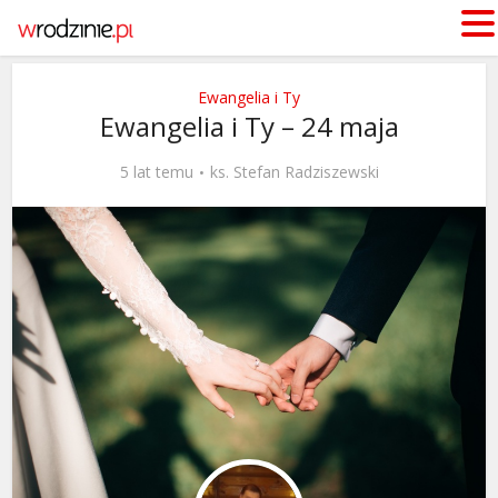
Ewangelia i Ty
Ewangelia i Ty – 24 maja
5 lat temu
ks. Stefan Radziszewski